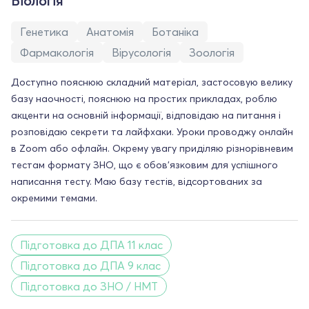
Біологія
Генетика
Анатомія
Ботаніка
Фармакологія
Вірусологія
Зоологія
Доступно пояснюю складний матеріал, застосовую велику
базу наочності, пояснюю на простих прикладах, роблю
акценти на основній інформації, відповідаю на питання і
розповідаю секрети та лайфхаки. Уроки проводжу онлайн
в Zoom або офлайн. Окрему увагу приділяю різнорівневим
тестам формату ЗНО, що є обов'язковим для успішного
написання тесту. Маю базу тестів, відсортованих за
окремими темами.
Підготовка до ДПА 11 клас
Підготовка до ДПА 9 клас
Підготовка до ЗНО / НМТ