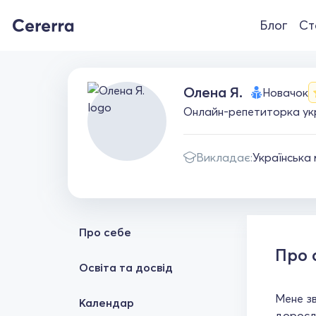
Блог
Ст
Олена Я.
Новачок
Онлайн-репетиторка укра
Викладає:
Українська
Про себе
Про 
Освіта та досвід
Мене зв
Календар
доросли