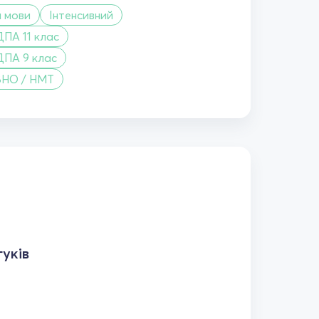
м мови
Інтенсивний
ДПА 11 клас
ДПА 9 клас
ЗНО / НМТ
уків