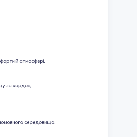
мфортній атмосфері.
ду за кордон;
їномовного середовища.