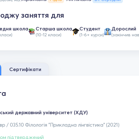
оджу заняття для
едня школа
Старша школа
Студент
Дорослий
класи)
(10-12 класи)
(1-6+ курси)
(закінчив на
Сертифікати
та
ський державний університет (ХДУ)
р / 035.10 Філологія "Прикладна лінгвістика" (2021)
ом підтверджений