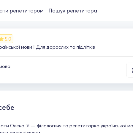
ати репетитором
Пошук репетитора
5.0
їнської мови | Для дорослих та підлітків
 мова
себе
ати Олена. Я — філологиня та репетиторка української мо
ми та підлітками.