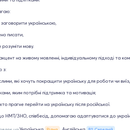
гаю:
о заговорити українською,
ено писати,
 розуміти мову.
кцент на живому мовленні, індивідуальному підході та ко
 з:
лими, які хочуть покращити українську для роботи чи виїз
тками, яким потрібні підтримка та мотивація;
 хто прагне перейти на українську після російської.
до НМТ/ЗНО, співбесід, допомагаю адаптуватися до укра
Українська
Англійська
овляє на:
Рідна
В1: Середній