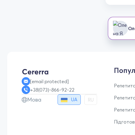
Ол
Попул
[email protected]
Репетито
+38(073)-866-92-22
Репетит
Мова
UA
RU
Репетито
Підгото