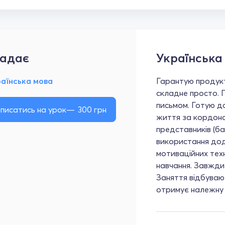
адає
Українська
раїнська мова
Гарантую продукт
складне просто. 
письмом. Готую до
писатись на урок
300
грн
життя за кордоно
представників (ба
використання дод
мотиваційних тех
навчання. Завжди
Заняття відбуваю
отримує належну 