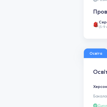
Пров
Сер
(5-9 
Освіта
Осві
Херсон
Бакалав
Дипл