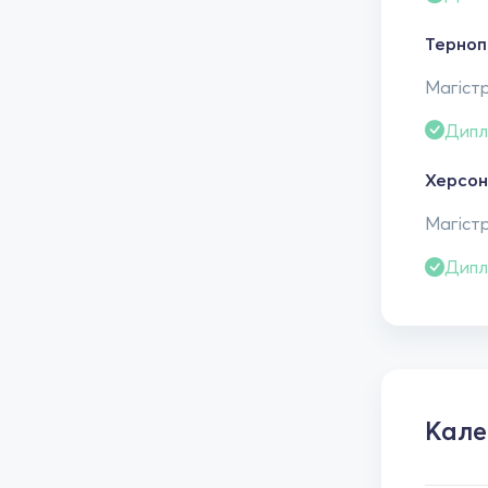
Тернопі
Магістр
Дипл
Херсон
Магістр
Дипл
Кал