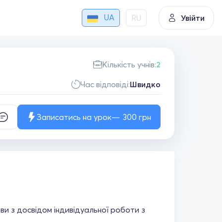
UA
RU
Увійти
Кількість учнів:
2
Час відповіді:
Швидко
Записатись на урок
300
грн
ви з досвідом індивідуальної роботи з