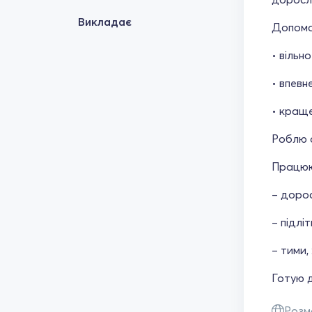
Викладає
Допома
• вільн
• впевн
• краще
Роблю а
Працюю
– дорос
– підлі
– тими,
Готую 
Розм