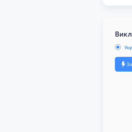
Викл
Ук
За