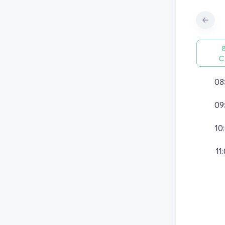
С
08
09
10
11