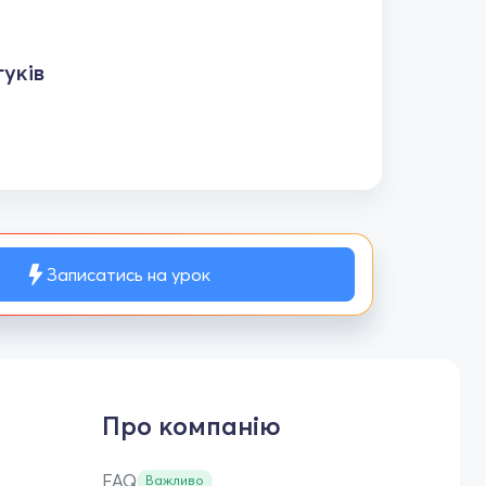
уків
Записатись на урок
Про компанію
FAQ
Важливо