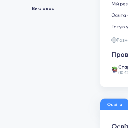
Мій рез
Викладає
Освіта 
Готую у
Розм
Пров
Ста
(10-1
Освіта
Осві