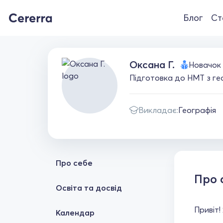
Блог
Ст
Оксана Г.
Новачок
Підготовка до НМТ з гео
Викладає:
Географія
Про себе
Про 
Освіта та досвід
Привіт!
Календар