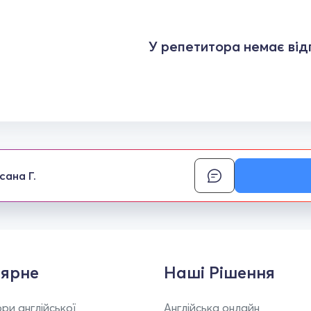
У репетитора немає відг
сана Г.
ярне
Наші Рішення
ри англійської
Англійська онлайн