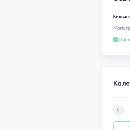
Київсь
Магістр
Дипл
Кал