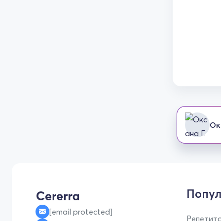
Ок
Попул
[email protected]
Репетито