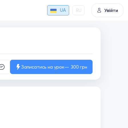
UA
RU
Увійти
Записатись на урок
300
грн