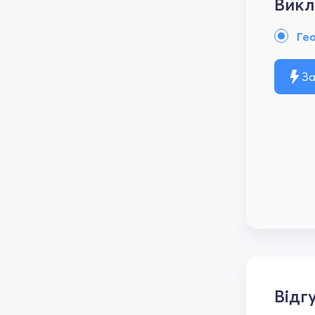
Викл
Ге
За
Відг