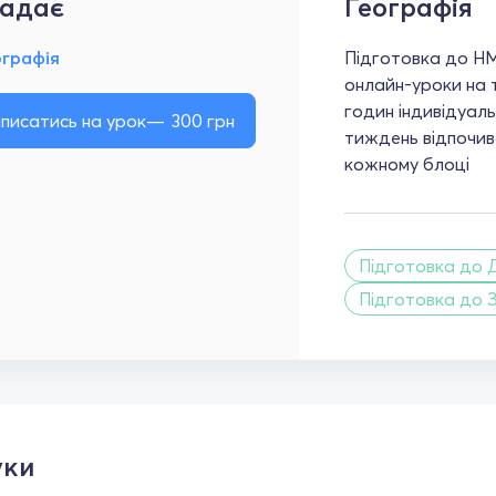
адає
Географія
ографія
Підготовка до НМТ 
онлайн-уроки на т
годин індивідуаль
писатись на урок
300
грн
тиждень відпочив
кожному блоці
Підготовка до 
Підготовка до 
уки