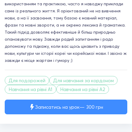
використанням та практикою, часто я наводжу приклади
саме із реального життя. Я орієнтований не на вивчення
мови, а на її засвоєння, тому базою є мовний матеріал,
фрази та мовні звороти, а не окремо лексика й граматика.
Такий підхід дозволяє ефективніше й більш природньо
опановувати мову. Завжди радий запитанням і радо
допоможу та підкажу, коли вас щось цікавить з приводу
мови, культури чи історії кореї чи корейської мови. І звісно ж
завжди є місце жартам і гумору ;)
Для подорожей
Для навчання за кордоном
Навчання на рівні A1
Навчання на рівні A2
Записатись на урок
300
грн