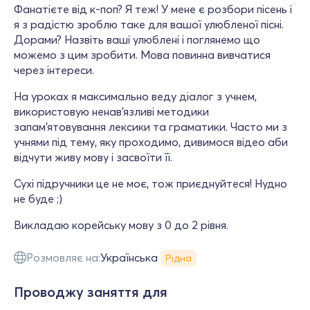
Фанатієте від к-поп? Я теж! У мене є розбори пісень і
я з радістю зроблю таке для вашої улюбленої пісні.
Дорами? Назвіть ваші улюблені і поглянемо що
можемо з цим зробити. Мова повинна вивчатися
через інтереси.
На уроках я максимально веду діалог з учнем,
використовую ненав'язливі методики
запам'ятовування лексики та граматики. Часто ми з
учнями під тему, яку проходимо, дивимося відео аби
відчути живу мову і засвоїти її.
Сухі підручники це не моє, тож приєднуйтеся! Нудно
не буде ;)
Викладаю корейську мову з 0 до 2 рівня.
Розмовляє на:
Українська
Рідна
Проводжу заняття для