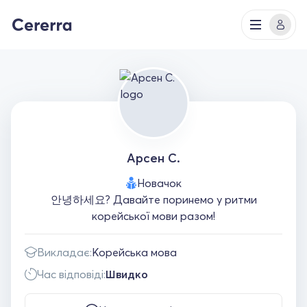
Арсен С.
Новачок
안녕하세요? Давайте поринемо у ритми
корейської мови разом!
Викладає:
Корейська мова
Час відповіді:
Швидко