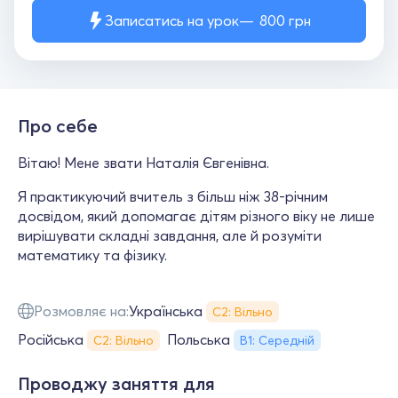
Записатись на урок
800
грн
Про себе
Вітаю! Мене звати Наталія Євгенівна.
Я практикуючий вчитель з більш ніж 38-річним
досвідом, який допомагає дітям різного віку не лише
вирішувати складні завдання, але й розуміти
математику та фізику.
Розмовляє на:
Українська
С2: Вільно
Російська
Польська
С2: Вільно
В1: Середній
Проводжу заняття для