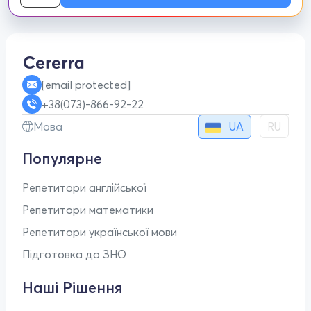
[email protected]
+38(073)-866-92-22
UA
Мова
RU
Популярне
Репетитори англійської
Репетитори математики
Репетитори української мови
Підготовка до ЗНО
Наші Рішення