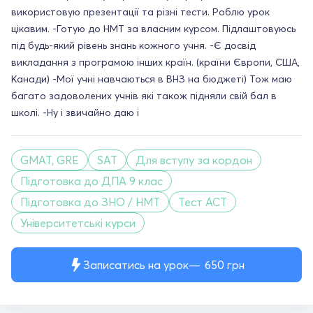
використовую презентації та різні тести. Роблю урок
цікавим. -Готую до НМТ за власним курсом. Підлаштовуюсь
під будь-який рівень знань кожного учня. -Є досвід
викладання з програмою інших країн. (країни Європи, США,
Канади) -Мої учні навчаються в ВНЗ на бюджеті) Тож маю
багато задоволених учнів які також підняли свій бал в
школі. -Ну і звичайно даю і
GMAT, GRE
SAT
Для вступу за кордон
Підготовка до ДПА 9 клас
Підготовка до ЗНО / НМТ
Тест ACT
Університетські курси
Записатись на урок
650
грн