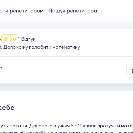
ати репетитором
Пошук репетитора
к
5.0
1 Відгук
и. Допоможу полюбити математику.
а
себе
уть Наталія. Допомагаю учням 5 - 11 класів зрозуміти мате
овуюсь під потреби та властивості кожного учня. На уро