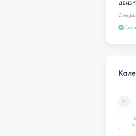
ДВНЗ "
Спеціал
Дипл
Кал
С