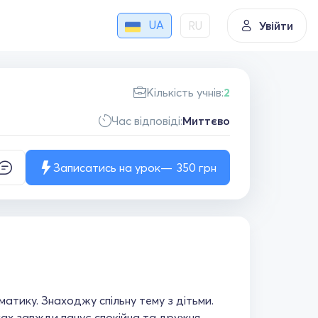
UA
RU
Увійти
Кількість учнів:
2
Час відповіді:
Миттєво
Записатись на урок
350
грн
матику. Знаходжу спільну тему з дітьми.
ках завжди панує спокійна та дружня