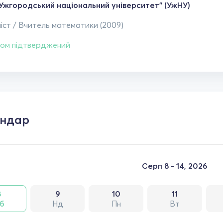
Ужгородський національний університет" (УжНУ)
іст / Вчитель математики (2009)
ом підтверджений
ендар
Серп 8 - 14, 2026
8
9
10
11
б
Нд
Пн
Вт