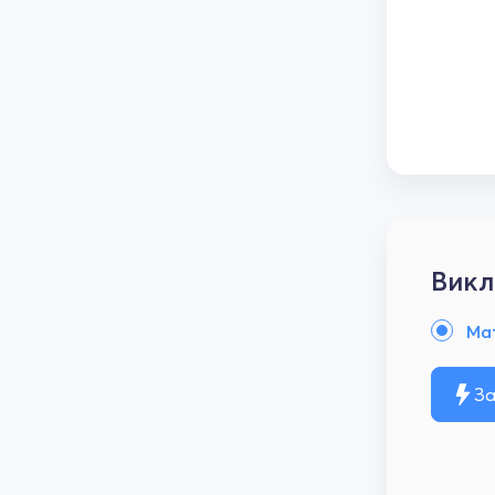
Викл
Ма
За