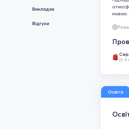
атмосф
Викладає
мовою.
Відгуки
Розм
Пров
Сер
(5-9 
Освіта
Осві