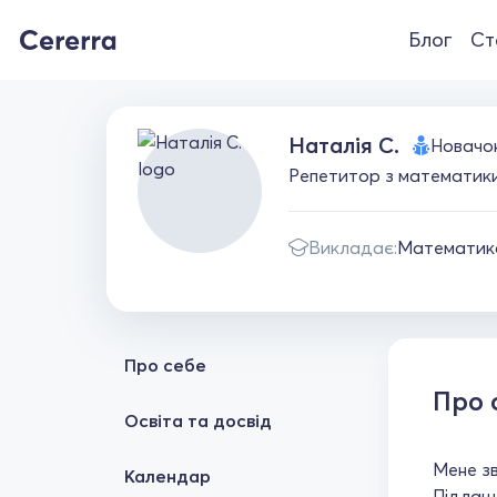
Блог
Ст
Наталія С.
Новачо
Репетитор з математик
Викладає:
Математик
Про себе
Про 
Освіта та досвід
Мене зв
Календар
Підлашт