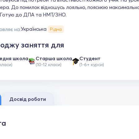
ера. До помилок відношусь лояльно, пояснюю максимально
 Готую до ДПА та НМТ/ЗНО.
Українська
овляє на:
Рідна
оджу заняття для
едня школа
Старша школа
Студент
класи)
(10-12 класи)
(1-6+ курси)
Досвід роботи
та