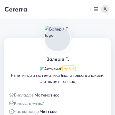
Валерія Т.
Активний
5.0
Репетитор з математики (підготовка до школи,
іспитів, нмт та інше)
Викладає:
Математика
Кількість учнів:
7
Час відповіді:
Миттєво