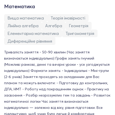
Математика
Вища математика
Теорія імовірності
Лінійна алгебра
Алгебра
Геометрія
Елементарна математика
Тригонометрія
Диференційне рівняння
Тривалість заняття - 50-90 хвилин (Час заняття
визначається індивідуально) Графік занять гнучкий
(Можливі ранкові, денні та вечірні уроки - усе узгоджується
індивідуально) Формати занять: - Індивідуальні - Міні-групи
(2-6 учнів) Заняття проходять за складенним для Вас
планом та можуть включати: - Підготовку до контрольних,
ДПА, НМТ - Роботу над покращенням оцінок - Практику на
засвоєння - Розбір незрозумілих тем та завдань - Розвиток
математичної логіки Час заняття визначається
індивідуально — залежно від віку, рівня підготовки. Все
підлаштуємо, щоб учню було легше й комфортніше