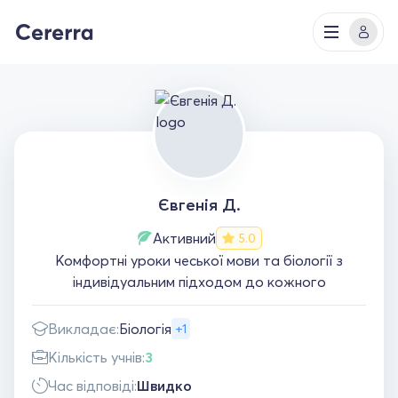
Євгенія Д.
Активний
5.0
Комфортні уроки чеської мови та біології з
індивідуальним підходом до кожного
Викладає:
Біологія
+1
Кількість учнів:
3
Час відповіді:
Швидко