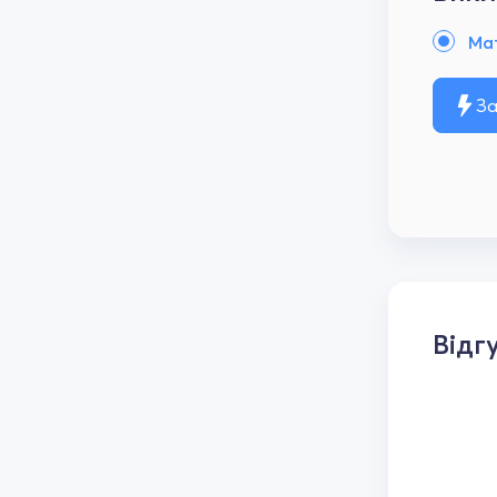
Ма
За
Відг