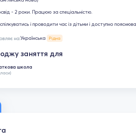
від - 2 роки. Працюю за спеціальністю.
пілкуватись і проводити час із дітьми і доступно пояснюва
Українська
овляє на:
Рідна
оджу заняття для
аткова школа
класи)
та