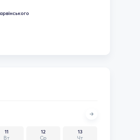
арвінського
11
12
13
Вт
Ср
Чт