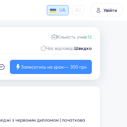
UA
RU
Увійти
Кількість учнів:
12
Час відповіді:
Швидко
Записатись на урок
300
грн
оледжі з червоним дипломом ( початкова