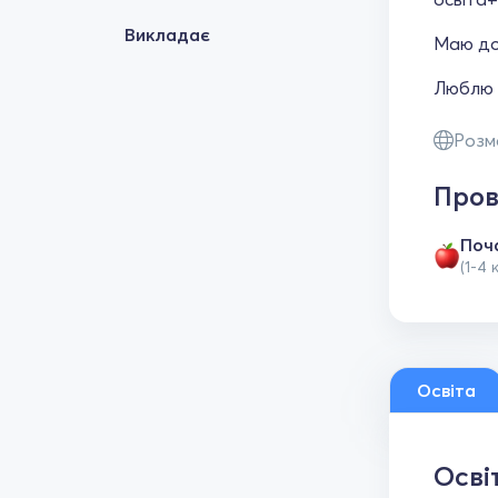
Викладає
Маю дос
Люблю с
Розм
Пров
Поч
(1-4 
Освіта
Осві