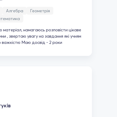
Алгебра
Геометрія
атематика
 матеріал, намагаюсь розповісти цікаве
ини , звертаю увагу на завдання які учням
ю важкістю Маю досвід - 2 роки
уків