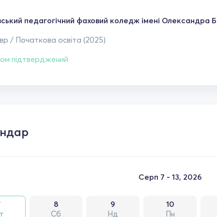
вський педагогічний фаховий коледж імені Олександра Б
р / Початкова освіта (2025)
ом підтверджений
ендар
Серп 7 - 13, 2026
7
8
9
10
т
Сб
Нд
Пн