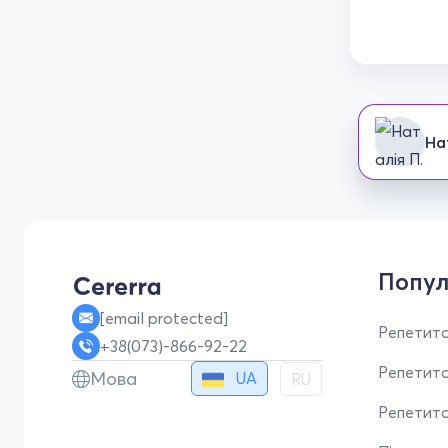
На
Попул
[email protected]
Репетито
+38(073)-866-92-22
Репетит
Мова
UA
RU
Репетито