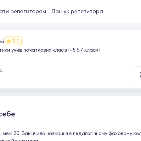
ати репетитором
Пошук репетитора
ий
5.0
ки учнів початкових класів (+5,6,7 класи)
а
себе
, мені 20. Закінчила навчання в педагогічному фаховому к
англійська мова)