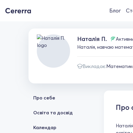
Блог
Ст
Наталія П.
Активн
Наталія, навчаю математи
Викладає:
Математик
Про себе
Про 
Освіта та досвід
Наталія
Календар
освіта+