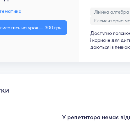
тематика
Лінійна алгебра
Елементарна м
писатись на урок
300
грн
Доступно пояснюю
і корисне для дит
даються із певно
уки
У репетитора немає відг