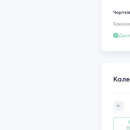
Чорткі
Бакалав
Дипл
Кал
П