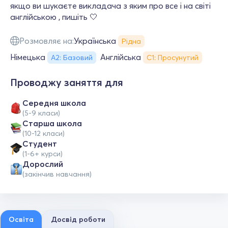
якщо ви шукаєте викладача з яким про все і на світі
англійською , пишіть 🤍
Розмовляє на:
Українська
Рідна
Німецька
Англійська
А2: Базовий
С1: Просунутий
Проводжу заняття для
Середня школа
(5-9 класи)
Старша школа
(10-12 класи)
Студент
(1-6+ курси)
Дорослий
(закінчив навчання)
Освіта
Досвід роботи