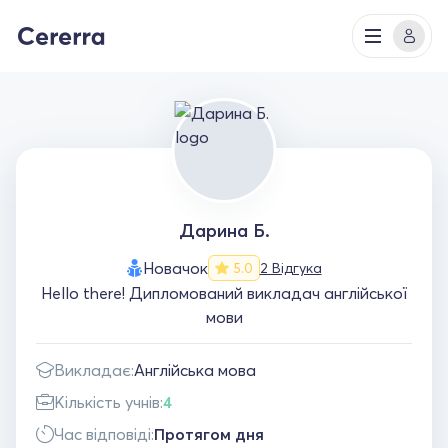
Дарина Б.
Новачок
2 Відгука
5.0
Hello there! Дипломований викладач англійської
мови
Викладає:
Англійська мова
Кількість учнів:
4
Час відповіді:
Протягом дня