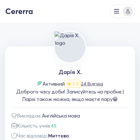
Дарія Х.
Активний
24 Відгука
5.0
Доброго часу доби! Записуйтесь на пробне:)
Парні також можна, якщо маєте пару😁
Викладає:
Англійська мова
Кількість учнів:
45
Час відповіді:
Миттєво