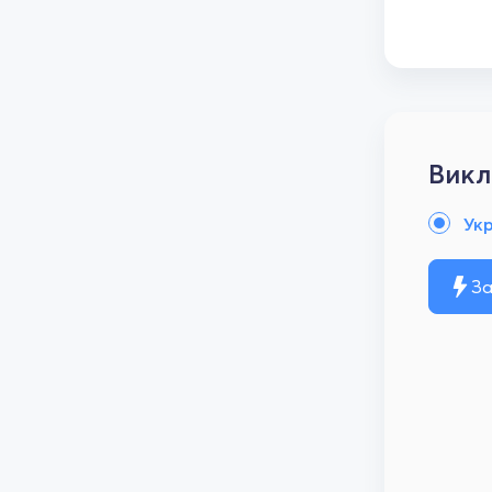
Викл
Ук
За