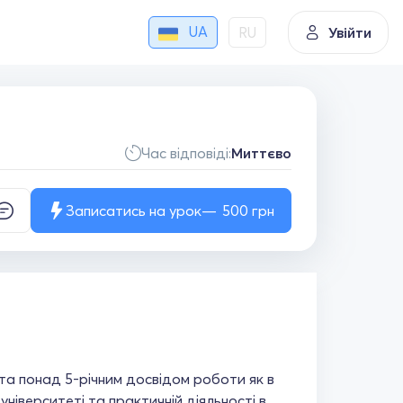
UA
RU
Увійти
Час відповіді:
Миттєво
Записатись на урок
500
грн
 та понад 5-річним досвідом роботи як в
університеті та практичній діяльності в