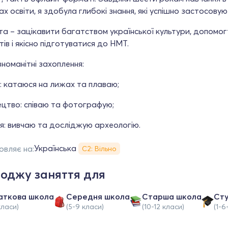
х освіти, я здобула глибокі знання, які успішно застосовую 
а – зацікавити багатством української культури, допомог
ів і якісно підготуватися до НМТ.
номанітні захоплення:
т: катаюся на лижах та плаваю;
ецтво: співаю та фотографую;
рія: вивчаю та досліджую археологію.
Українська
овляє на:
С2: Вільно
оджу заняття для
аткова школа
Середня школа
Старша школа
Ст
класи)
(5-9 класи)
(10-12 класи)
(1-6