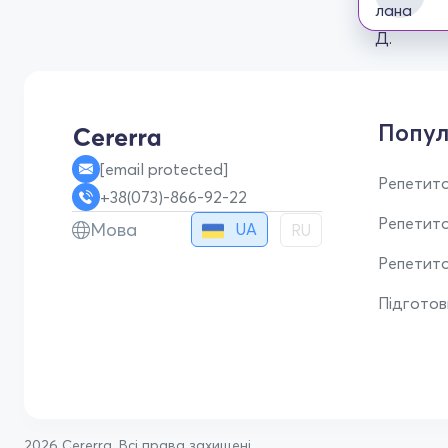
Попул
[email protected]
Репетито
+38(073)-866-92-22
Репетит
Мова
UA
RU
Репетито
Підгото
2026 Cererra. Всі права захищені