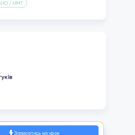
ЗНО / НМТ
уків
Записатись на урок