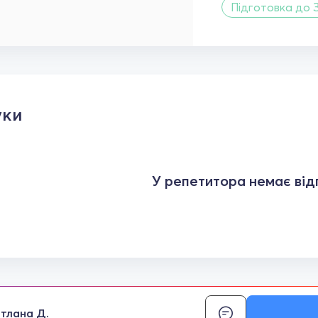
Підготовка до 
уки
У репетитора немає відг
ітлана Д.