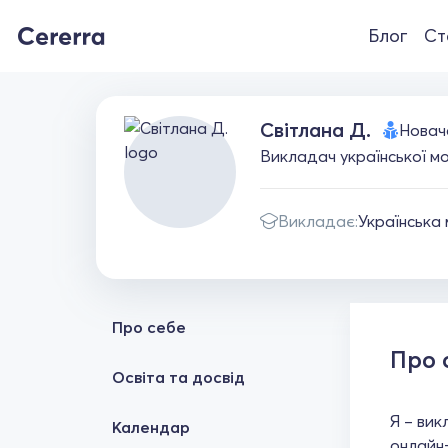
Блог
Ст
Світлана Д.
Новач
Викладач української мов
Викладає:
Українська
Про себе
Про 
Освіта та досвід
Я – вик
Календар
онлайн-