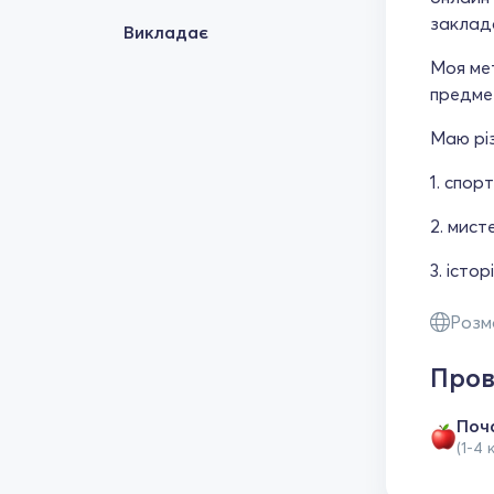
заклада
Викладає
Моя мет
предмет
Маю різ
1. спор
2. мист
3. істо
Розм
Пров
Поч
(1-4 