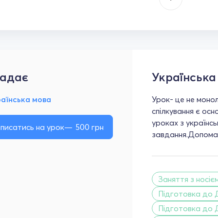
адає
Українська
раїнська мова
Урок- це не моно
спілкування є ос
уроках з українсь
писатись на урок
500
грн
завдання.Допомаг
Заняття з носіє
Підготовка до 
Підготовка до 