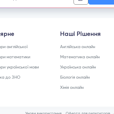
ярне
Наші Рішення
ри англійської
Англійська онлайн
ори математики
Математика онлайн
ри української мови
Українська онлайн
вка до ЗНО
Біологія онлайн
Хімія онлайн
Умови використання
Оферта для репетиторів