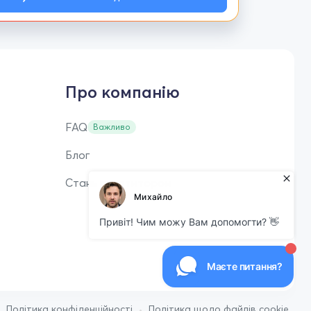
Про компанію
FAQ
Важливо
Блог
Стань репетитором
•
•
Політика конфіденційності
Політика щодо файлів cookie