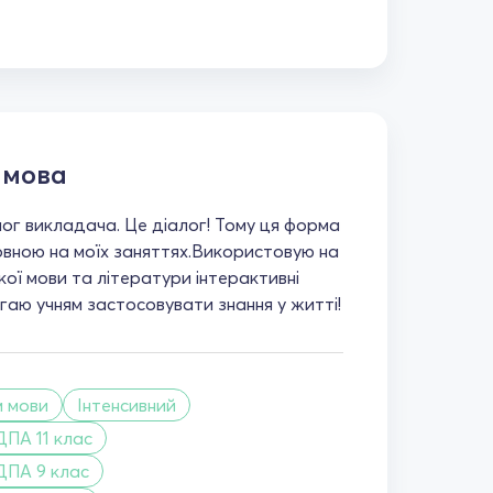
 мова
лог викладача. Це діалог! Тому ця форма
новною на моїх заняттях.Використовую на
кої мови та літератури інтерактивні
аю учням застосовувати знання у житті!
м мови
Інтенсивний
ДПА 11 клас
ДПА 9 клас