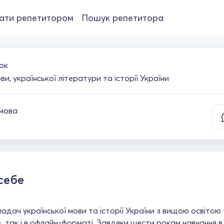
ати репетитором
Пошук репетитора
ок
и, української літератури та історії України
 мова
себе
ладач української мови та історії України з вищою освітою
, так і в офлайн-форматі. Завдяки шести рокам навчання в 