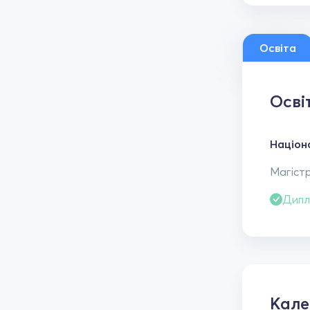
Освіта
Осві
Націон
Магістр
Дипл
Кал