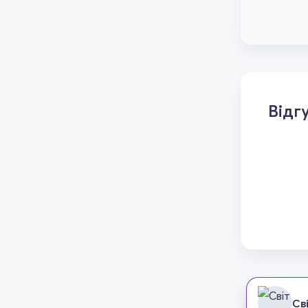
Відг
Св