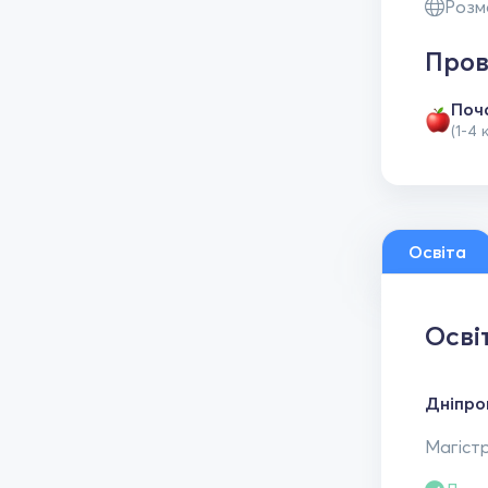
Розм
Пров
Поч
(1-4 
Освіта
Осві
Дніпро
Магістр