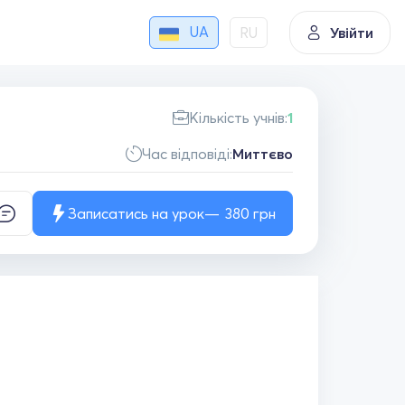
UA
RU
Увійти
Кількість учнів:
1
Час відповіді:
Миттєво
Записатись на урок
380
грн