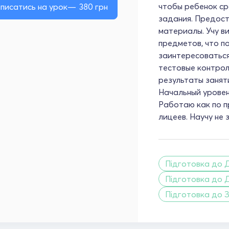
чтобы ребенок ср
писатись на урок
380
грн
задания. Предос
материалы. Учу в
предметов, что п
заинтересоваться
тестовые контрол
результаты занят
Начальный уровен
Работаю как по п
лицеев. Научу не
Підготовка до Д
Підготовка до 
Підготовка до 