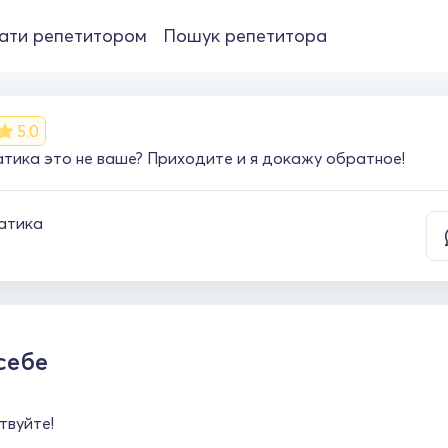
ати репетитором
Пошук репетитора
5.0
тика это не ваше? Приходите и я докажу обратное!
атика
себе
твуйте!