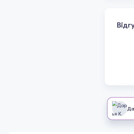
Відг
Да