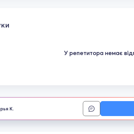
уки
У репетитора немає відг
рья К.