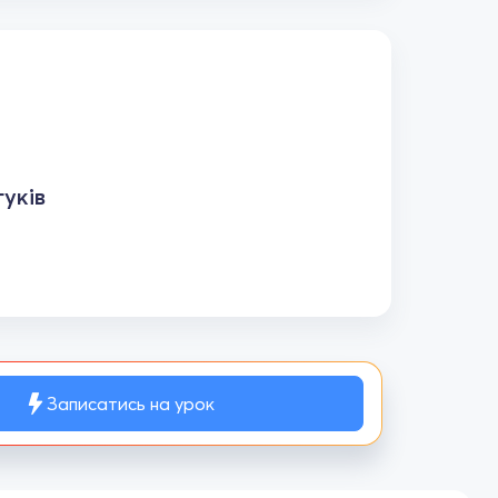
уків
Записатись на урок