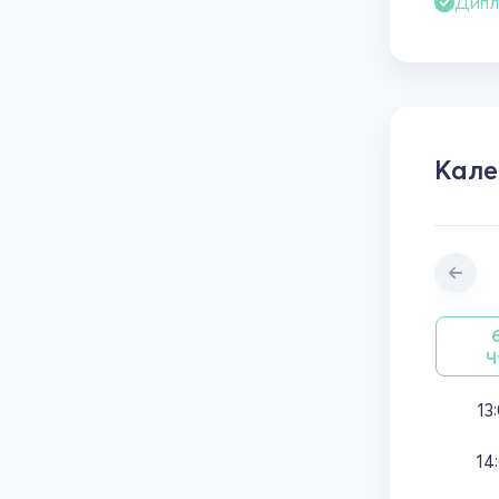
Дипл
Кал
Ч
13
14