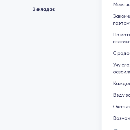
Меня зо
Викладає
Законч
поэтому
По мате
включи
С радос
Учу сл
освоилс
Каждое
Веду за
Оказыв
Возмож