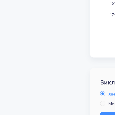
16
17
Викл
Хім
Ма