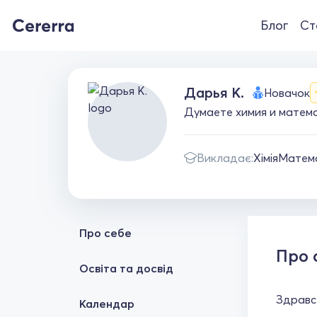
Блог
Ст
Дарья К.
Новачок
Думаете химия и матема
Викладає:
Хімія
Матем
Про себе
Про 
Освіта та досвід
Здравс
Календар