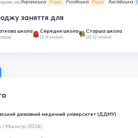
Українська
Російська
Англійська
овляє на:
Рідна
Рідна
оджу заняття для
аткова школа
Середня школа
Старша школа
класи)
(5-9 класи)
(10-12 класи)
та
вський дежавний медичний університет (ДДМУ)
 / Магистр (2024)