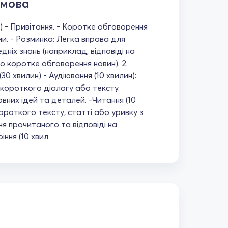
 мова
ин) - Привітання. - Коротке обговорення
и. - Розминка: Легка вправа для
едніх знань (наприклад, відповіді на
о коротке обговорення новин). 2.
30 хвилин) - Аудіювання (10 хвилин):
короткого діалогу або тексту.
вних ідей та деталей. -Читання (10
ороткого тексту, статті або уривку з
я прочитаного та відповіді на
іння (10 хвил