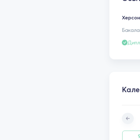
Херсон
Бакалав
Дипл
Кал