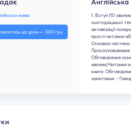
адає
Англійська
лійська мова
1. Вступ (10 хвил
сьогоднішньої тем
активізації попер
писатись на урок
500
грн
прості питання аб
Основна частина (
Прослуховування 
Обговорення осно
хвилин):Читання к
книги. Обговоренн
запитання. - Говор
уки