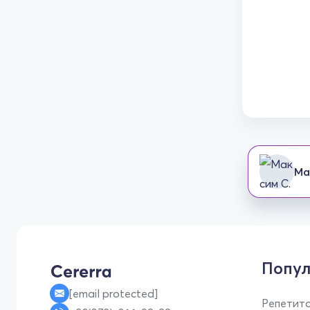
Ма
Попул
[email protected]
Репетито