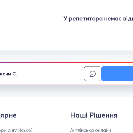
У репетитора немає відг
ксим С.
ярне
Наші Рішення
ри англійської
Англійська онлайн