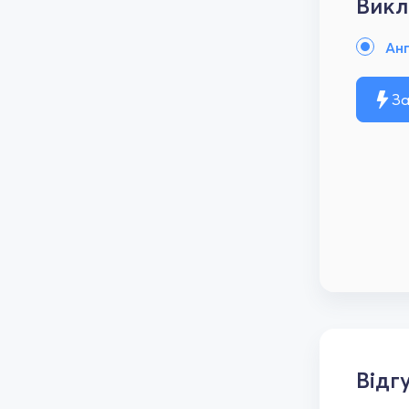
Викл
Анг
За
Відг