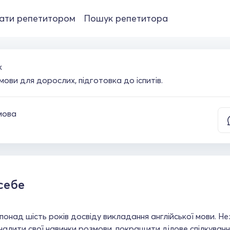
ати репетитором
Пошук репетитора
к
мови для дорослих, підготовка до іспитів.
мова
себе
онад шість років досвіду викладання англійської мови. Не
алити свої навички розмови, покращити ділове спілкування