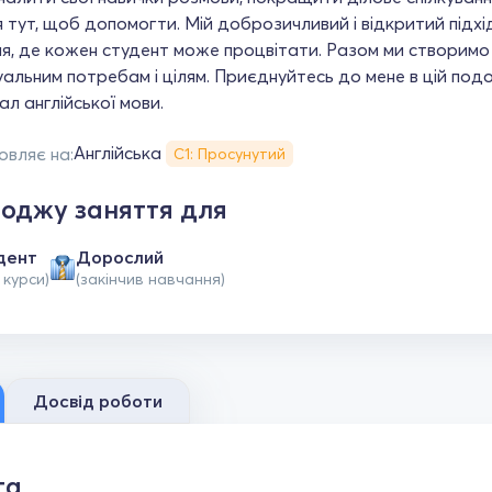
 я тут, щоб допомогти. Мій доброзичливий і відкритий пі
я, де кожен студент може процвітати. Разом ми створимо 
уальним потребам і цілям. Приєднуйтесь до мене в цій под
ал англійської мови.
Англійська
овляє на:
С1: Просунутий
оджу заняття для
дент
Дорослий
 курси)
(закінчив навчання)
Досвід роботи
та