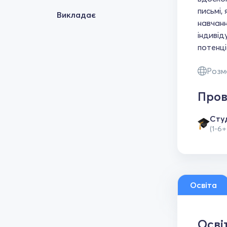
письмі,
Викладає
навчанн
індивід
потенці
Розм
Пров
Сту
(1-6+
Освіта
Осві