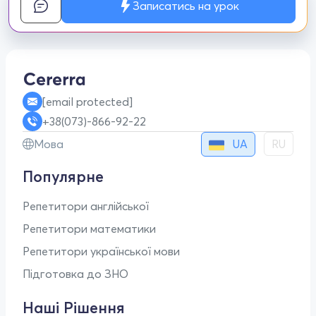
Записатись на урок
[email protected]
+38(073)-866-92-22
UA
Мова
RU
Популярне
Репетитори англійської
Репетитори математики
Репетитори української мови
Підготовка до ЗНО
Наші Рішення