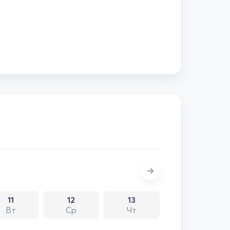
11
12
13
Вт
Ср
Чт