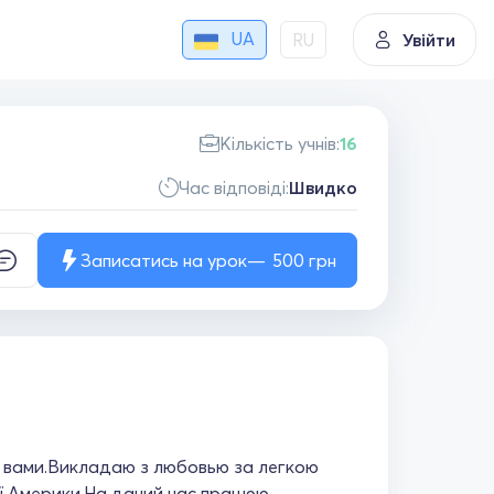
UA
RU
Увійти
Кількість учнів:
16
Час відповіді:
Швидко
Записатись на урок
500
грн
з вами.Викладаю з любовью за легкою
ї Америки.На даний час працюю