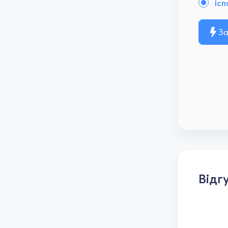
Ісп
За
Відг