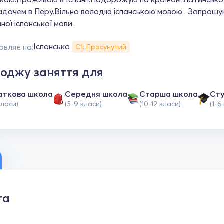
дачем в Перу.Вільно володію іспанською мовою . Запрошую
ної іспанської мови .
Іспанська
овляє на:
С1: Просунутий
оджу заняття для
аткова школа
Середня школа
Старша школа
Ст
класи)
(5-9 класи)
(10-12 класи)
(1-6
та