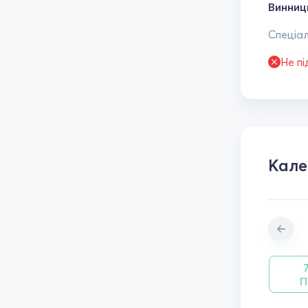
Винниц
Спеціал
Не п
Кал
П