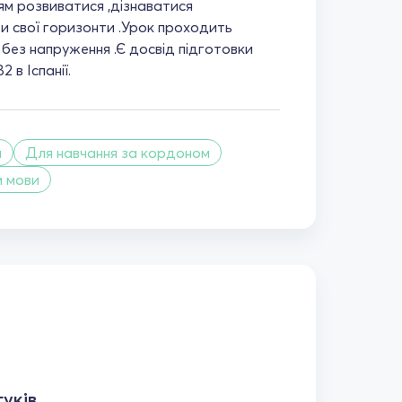
м розвиватися ,дізнаватися
 свої горизонти .Урок проходить
о без напруження .Є досвід підготовки
2 в Іспанії.
й
Для навчання за кордоном
м мови
уків