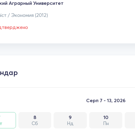
кий Аграрный Университет
іст / Экономия (2012)
ідтверджено
ендар
Серп 7 - 13, 2026
7
8
9
10
т
Сб
Нд
Пн