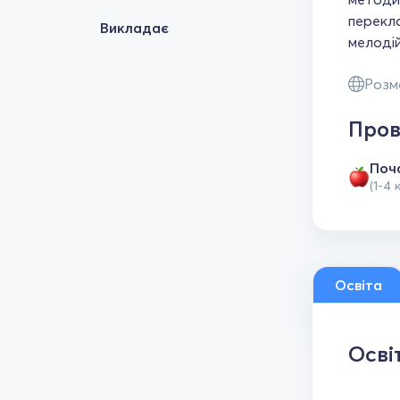
перекла
Викладає
мелодій
Розм
Пров
Поч
(1-4 
Освіта
Осві