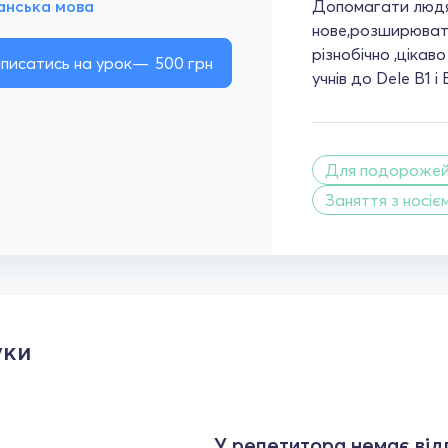
анська мова
Допомагати людя
нове,розширювати
різнобічно ,цікав
писатись на урок
500
грн
учнів до Dele В1 і В
Для подороже
Заняття з носіє
уки
У репетитора немає відг