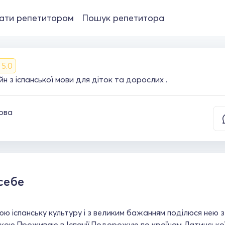
ати репетитором
Пошук репетитора
5.0
 з іспанської мови для діток та дорослих .
мова
себе
 іспанську культуру і з великим бажанням поділюся нею 
кою.Проживаю в Іспанії.Подорожую по країнам Латинсько