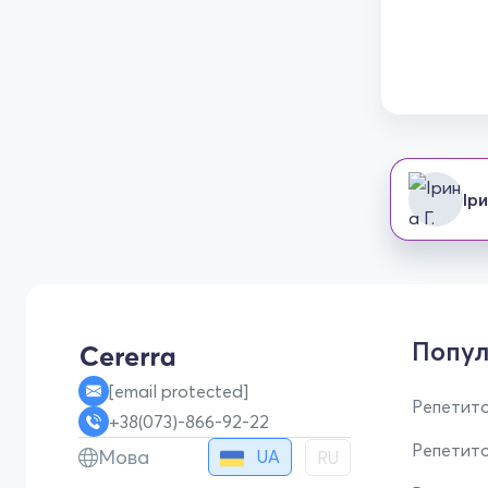
Іри
Попул
[email protected]
Репетито
+38(073)-866-92-22
Репетит
Мова
UA
RU