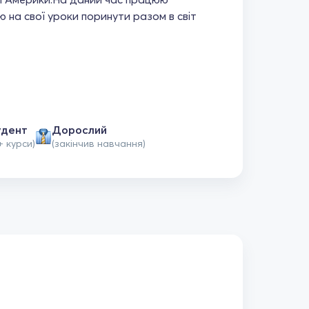
 на свої уроки поринути разом в світ
удент
Дорослий
+ курси)
(закінчив навчання)