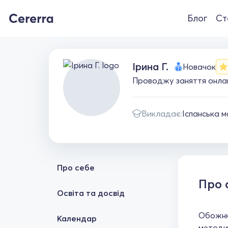
Блог
Ст
Ірина Г.
Новачок
Проводжу заняття онлайн
Викладає:
Іспанська 
Про себе
Про 
Освіта та досвід
Обожнюю
Календар
методи