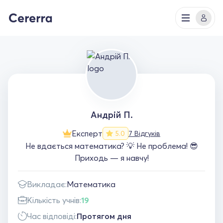
Андрій П.
Експерт
7 Відгуків
5.0
Не вдається математика? 💡 Не проблема! 😎
Приходь — я навчу!
Викладає:
Математика
Кількість учнів:
19
Час відповіді:
Протягом дня