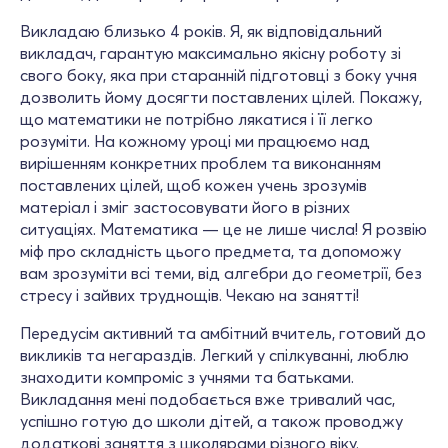
Викладаю близько 4 років. Я, як відповідальний
викладач, гарантую максимально якісну роботу зі
свого боку, яка при старанній підготовці з боку учня
дозволить йому досягти поставлених цілей. Покажу,
що математики не потрібно лякатися і її легко
розуміти. На кожному уроці ми працюємо над
вирішенням конкретних проблем та виконанням
поставлених цілей, щоб кожен учень зрозумів
матеріал і зміг застосовувати його в різних
ситуаціях. Математика — це не лише числа! Я розвію
міф про складність цього предмета, та допоможу
вам зрозуміти всі теми, від алгебри до геометрії, без
стресу і зайвих труднощів. Чекаю на занятті!
Передусім активний та амбітний вчитель, готовий до
викликів та негараздів. Легкий у спілкуванні, люблю
знаходити компроміс з учнями та батьками.
Викладання мені подобається вже тривалий час,
успішно готую до школи дітей, а також проводжу
додаткові заняття з школярами різного віку.