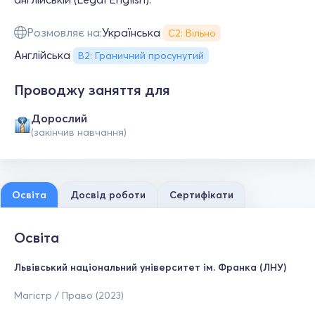
Розмовляє на:
Українська
С2: Вільно
Англійська
B2: Граничний просунутий
Проводжу заняття для
Дорослий
(закінчив навчання)
Освіта
Досвід роботи
Сертифікати
Освіта
Львівський національний університет ім. Франка (ЛНУ)
Магістр / Право (2023)