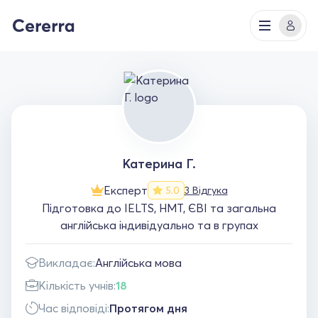
Катерина Г.
Експерт
3 Відгука
5.0
Підготовка до IELTS, НМТ, ЄВІ та загальна
англійська індивідуально та в групах
Викладає:
Англійська мова
Кількість учнів:
18
Час відповіді:
Протягом дня