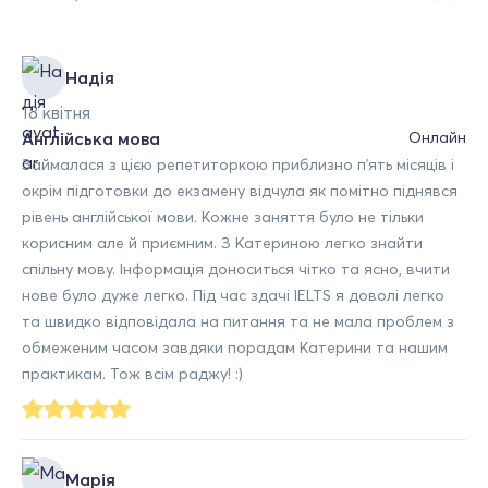
Надія
18 квітня
Англійська мова
Онлайн
Займалася з цією репетиторкою приблизно пʼять місяців і
окрім підготовки до екзамену відчула як помітно піднявся
рівень англійської мови. Кожне заняття було не тільки
корисним але й приємним. З Катериною легко знайти
спільну мову. Інформація доноситься чітко та ясно, вчити
нове було дуже легко. Під час здачі IELTS я доволі легко
та швидко відповідала на питання та не мала проблем з
обмеженим часом завдяки порадам Катерини та нашим
практикам. Тож всім раджу! :)
Марія