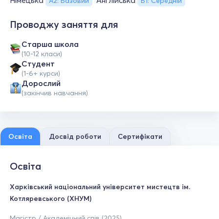
Німецька
Англійська
А2: Базовий
В1: Середній
Проводжу заняття для
Старша школа
(10-12 класи)
Студент
(1-6+ курси)
Дорослий
(закінчив навчання)
Освіта
Досвід роботи
Сертифікати
Освіта
Харківський національний університет мистецтв ім.
Котляревського (ХНУМ)
Магістр / Академічний спів (2025)