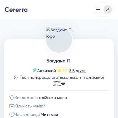
Богдана П.
Активний
3 Відгука
5.0
Я- Твоя найкраща professoressa з італійської
🇮🇹❤️
Викладає:
Італійська мова
Кількість учнів:
7
Час відповіді:
Миттєво