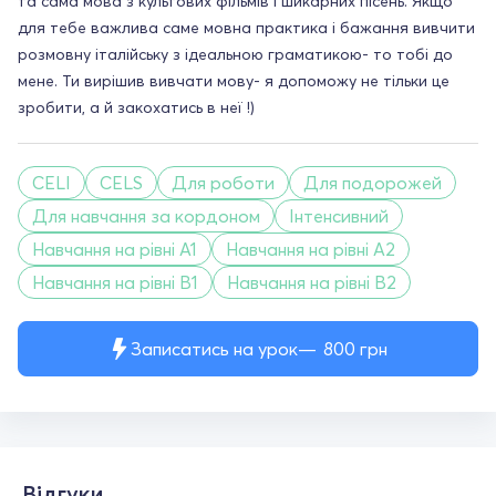
та сама мова з культових фільмів і шикарних пісень. Якщо
для тебе важлива саме мовна практика і бажання вивчити
розмовну італійську з ідеальною граматикою- то тобі до
мене. Ти вирішив вивчати мову- я допоможу не тільки це
зробити, а й закохатись в неї !)
CELI
CELS
Для роботи
Для подорожей
Для навчання за кордоном
Інтенсивний
Навчання на рівні A1
Навчання на рівні A2
Навчання на рівні B1
Навчання на рівні B2
Записатись на урок
800
грн
Відгуки