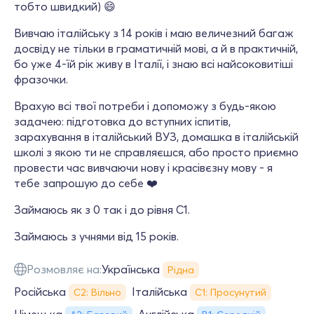
тобто швидкий) 😄
Вивчаю італійську з 14 років і маю величезний багаж
досвіду не тільки в граматичній мові, а й в практичній,
бо уже 4-їй рік живу в Італії, і знаю всі найсоковитіші
фразочки.
Врахую всі твої потреби і допоможу з будь-якою
задачею: підготовка до вступних іспитів,
зарахування в італійський ВУЗ, домашка в італійській
школі з якою ти не справляєшся, або просто приємно
провести час вивчаючи нову і красівєзну мову - я
тебе запрошую до себе ❤️
Займаюсь як з 0 так і до рівня С1.
Займаюсь з учнями від 15 років.
Розмовляє на:
Українська
Рідна
Російська
Італійська
С2: Вільно
С1: Просунутий