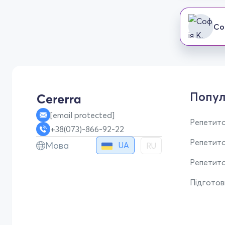
Со
Попул
[email protected]
Репетито
+38(073)-866-92-22
Репетит
Мова
UA
RU
Репетито
Підгото