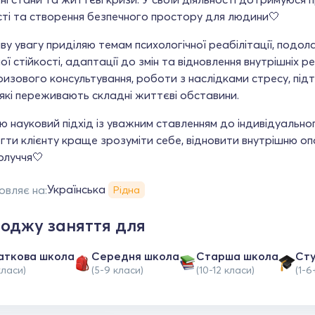
сті та створення безпечного простору для людини🤍
у увагу приділяю темам психологічної реабілітації, подол
ої стійкості, адаптації до змін та відновлення внутрішніх 
ризового консультування, роботи з наслідками стресу, під
які переживають складні життєві обставини.
 науковий підхід із уважним ставленням до індивідуально
ти клієнту краще зрозуміти себе, відновити внутрішню о
олуччя🤍
Українська
овляє на:
Рідна
оджу заняття для
аткова школа
Середня школа
Старша школа
Ст
класи)
(5-9 класи)
(10-12 класи)
(1-6