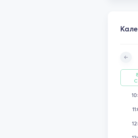
Кал
С
10
11
12
13