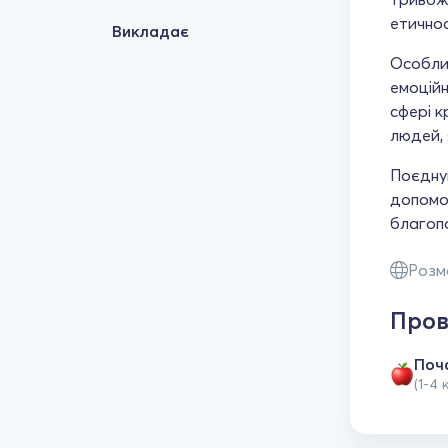
етично
Викладає
Особлив
емоційн
сфері к
людей, 
Поєдную
допомог
благоп
Розм
Пров
Поч
(1-4 