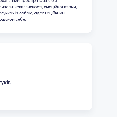
безпечний простір Працюю з
воги, невпевненості, емоційної втоми,
сунках із собою, адаптаційними
ошуком себе.
уків