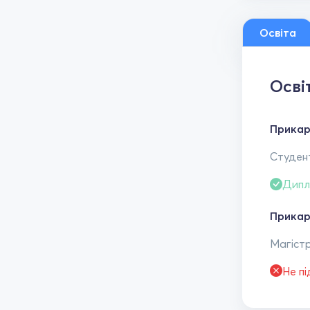
Освіта
Осві
Прикар
Студент
Дипл
Прикар
Магістр
Не п