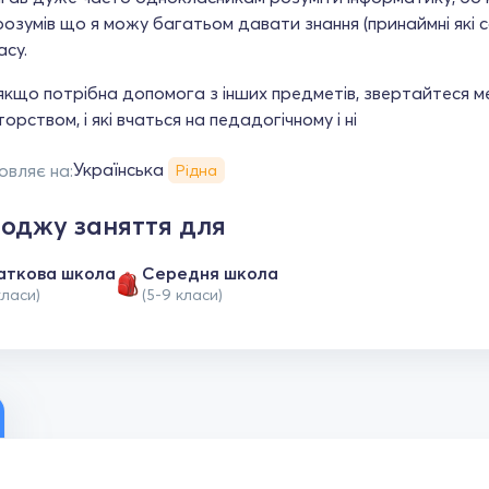
зрозумів що я можу багатьом давати знання (принаймні які с
асу.
кщо потрібна допомога з інших предметів, звертайтеся м
орством, і які вчаться на педадогічному і ні
Українська
овляє на:
Рідна
оджу заняття для
аткова школа
Середня школа
класи)
(5-9 класи)