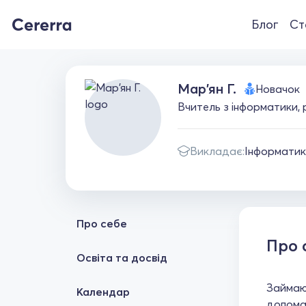
Блог
Ст
Мар'ян Г.
Новачок
Вчитель з інформатики, р
Викладає:
Інформати
Про себе
Про 
Освіта та досвід
Займаюс
Календар
допомаг