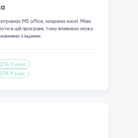
ка
ограмах MS office, зокрема excel. Маю
оти в цій програмі, тому впевнено можу
наннями з іншими.
ДПА 11 клас
ДПА 9 клас