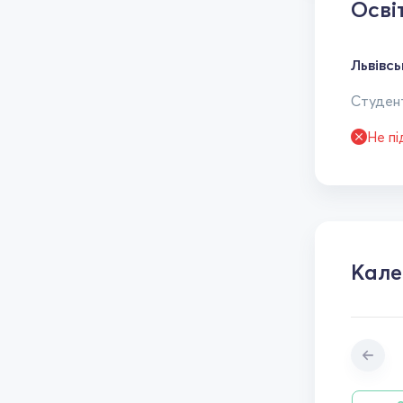
Осві
Львівс
Студент
Не п
Кал