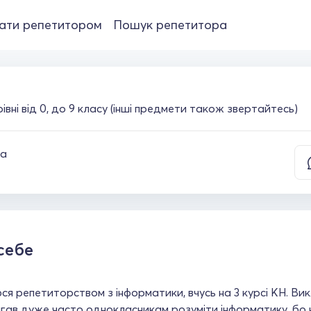
ати репетитором
Пошук репетитора
івні від 0, до 9 класу (інші предмети також звертайтесь)
ка
себе
я репетиторством з інформатики, вчусь на 3 курсі КН. В
ав дуже часто однокласникам розуміти інформатику, бо не в