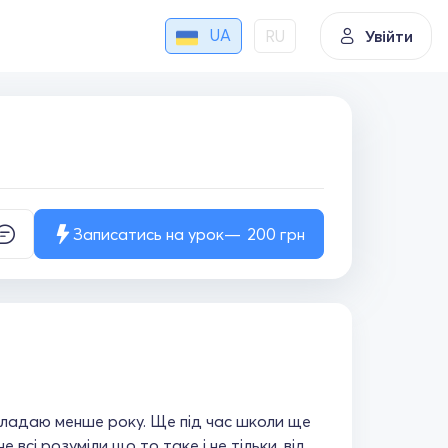
UA
RU
Увійти
Записатись на урок
200
грн
икладаю менше року. Ще під час школи ще
сі розуміли що то таке і не тільки, від