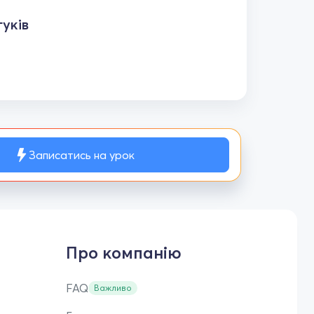
уків
Записатись на урок
Про компанію
FAQ
Важливо