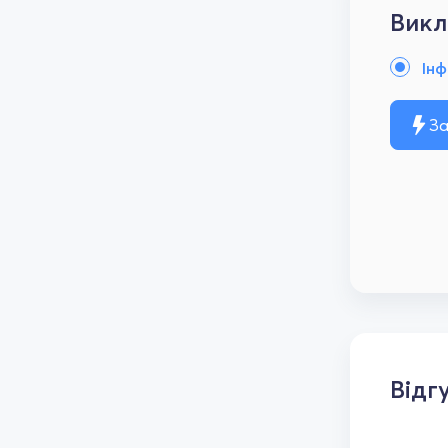
Викл
Ін
За
Відг