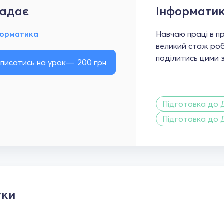
адає
Інформати
форматика
Навчаю праці в пр
великий стаж роб
поділитись цими з
писатись на урок
200
грн
Підготовка до 
Підготовка до 
уки