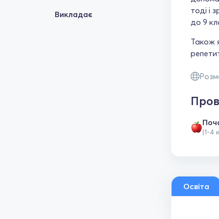
тоді і 
Викладає
до 9 кл
Також я
репетит
Розм
Пров
Поч
(1-4 
Освіта