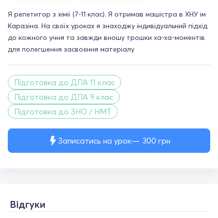
Я репетитор з хімії (7-11 клас). Я отримав машістра в ХНУ ім
Каразіна. На своїх уроках я знаходжу індивідуальний підхід
до кожного учня та завжди вношу трошки ха-ха-моментів
для полегшення засвоєння матеріалу
Підготовка до ДПА 11 клас
Підготовка до ДПА 9 клас
Підготовка до ЗНО / НМТ
Записатись на урок
300
грн
Відгуки