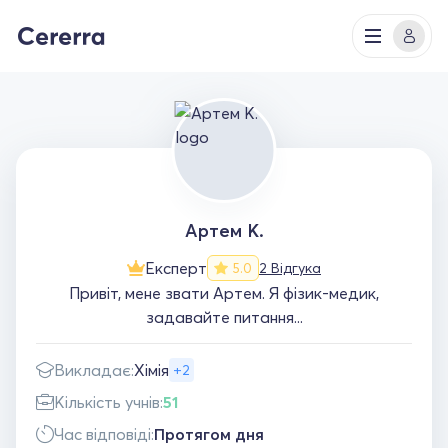
Артем К.
Експерт
2 Відгука
5.0
Привіт, мене звати Артем. Я фізик-медик,
задавайте питання...
Викладає:
Хімія
+2
Кількість учнів:
51
Час відповіді:
Протягом дня