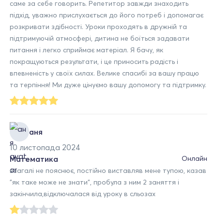
саме за себе говорить. Репетитор завжди знаходить
підхід, уважно прислухається до його потреб і допомагає
розкривати здібності. Уроки проходять в дружній та
підтримуючій атмосфері, дитина не боїться задавати
питання і легко сприймає матеріал. Я бачу, як
покращуються результати, і це приносить радість і
впевненість у своїх силах. Велике спасибі за вашу працю
та терпіння! Ми дуже цінуємо вашу допомогу та підтримку.
аня
10 листопада 2024
Математика
Онлайн
взагалі не пояснює, постійно виставляв мене тупою, казав
"як таке може не знати", пробула з ним 2 заняття і
закінчила,відключалася від уроку в сльозах