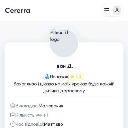
Іван Д.
Новачок
5.0
Захопливо і цікаво на моїх уроках буде кожній
дитині і дорослому
Викладає:
Малювання
Кількість учнів:
1
Час відповіді:
Миттєво