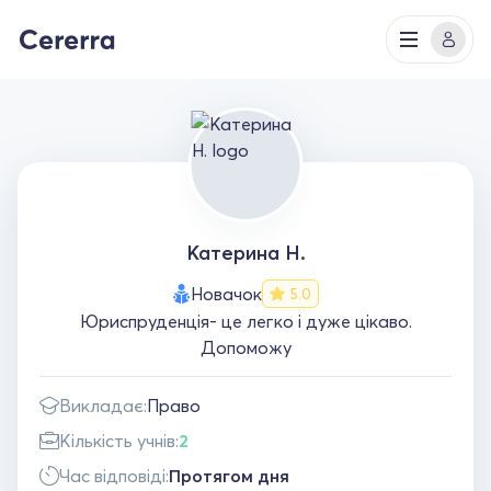
Катерина Н.
Новачок
5.0
Юриспруденція- це легко і дуже цікаво.
Допоможу
Викладає:
Право
Кількість учнів:
2
Час відповіді:
Протягом дня