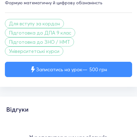
Формую математичну й цифрову обізнанінсть
Для вступу за кордон
Підготовка до ДПА 9 клас
Підготовка до ЗНО / НМТ
Університетські курси
Записатись на урок
500
грн
Відгуки