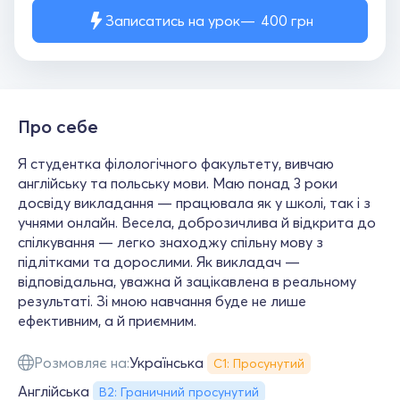
Записатись на урок
400
грн
Про себе
Я студентка філологічного факультету, вивчаю
англійську та польську мови. Маю понад 3 роки
досвіду викладання — працювала як у школі, так і з
учнями онлайн. Весела, доброзичлива й відкрита до
спілкування — легко знаходжу спільну мову з
підлітками та дорослими. Як викладач —
відповідальна, уважна й зацікавлена в реальному
результаті. Зі мною навчання буде не лише
ефективним, а й приємним.
Розмовляє на:
Українська
С1: Просунутий
Англійська
B2: Граничний просунутий