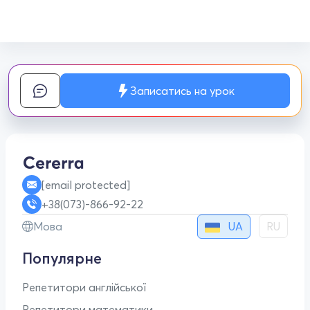
Записатись на урок
[email protected]
+38(073)-866-92-22
UA
Мова
RU
Популярне
Репетитори англійської
Репетитори математики