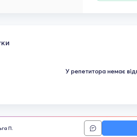
уки
У репетитора немає відг
ьга П.