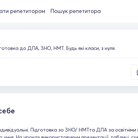
ати репетитором
Пошук репетитора
дготовка до ДПА, ЗНО, НМТ. Будь які класи, з нуля.
себе
ндивідуальні. Підготовка зо ЗНО/ НМТта ДПА за освітніми 
 учня. На уроках використовуючи презентації, таблиці, сх