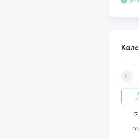
Дипл
Кал
П
17
18