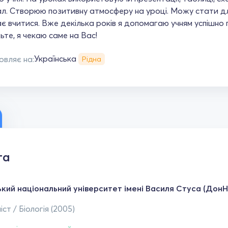
л. Створюю позитивну атмосферу на уроці. Можу стати для
 вчитися. Вже декілька років я допомагаю учням успішно пі
те, я чекаю саме на Вас!
Українська
овляє на:
Рідна
та
кий національний університет імені Василя Стуса (ДонН
іст / Біологія (2005)