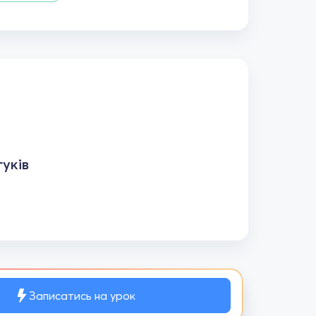
уків
Записатись на урок