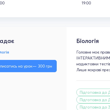
:00
19:00
адає
Біологія
логія
Головне моє прав
ІНТЕРАКТИВНИМ! Ж
надиктовки тестів 
писатись на урок
300
грн
Лише яскраві през
Підготовка до 
Підготовка до 
Підготовка до 