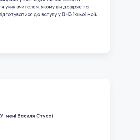
 учня вчителем, якому він довіряє та
дготуватися до вступу у ВНЗ їхньої мрії.
У імені Василя Стуса)