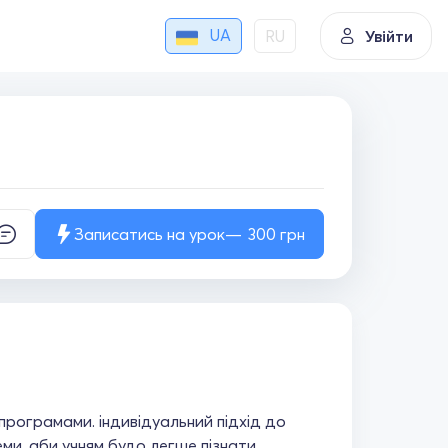
UA
RU
Увійти
Записатись на урок
300
грн
програмами. індивідуальний підхід до
еми, аби учням будо легше пізнати