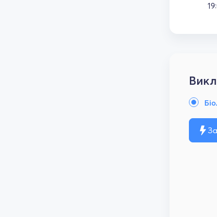
19
Викл
Біо
За