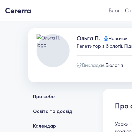
Блог
Ст
Ольга П.
Новачок
Репетитор з біології. Пі
Викладає:
Біологія
Про себе
Про 
Освіта та досвід
Уроки і
Календар
кожного