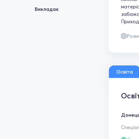
матеріа
Викладає
забажає
Приходь
Розм
Освіта
Осві
Донець
Спеціал