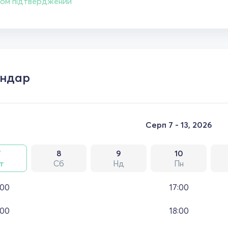
ом підтверджений
ендар
Серп 7 - 13, 2026
7
8
9
10
т
Сб
Нд
Пн
:00
17:00
:00
18:00