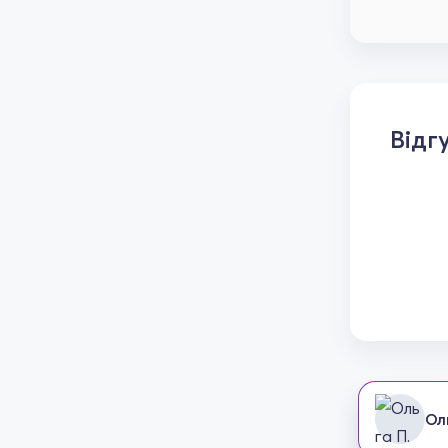
Відг
Ол