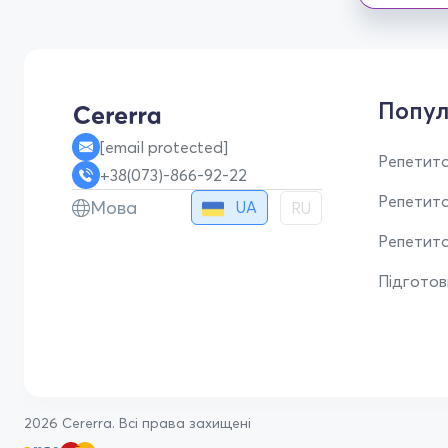
Попул
[email protected]
Репетито
+38(073)-866-92-22
Репетит
Мова
UA
RU
Репетито
Підгото
2026 Cererra. Всі права захищені