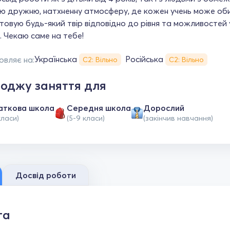
ю дружню, натхненну атмосферу, де кожен учень може об
овую будь-який твір відповідно до рівня та можливостей 
. Чекаю саме на тебе!
Українська
Російська
овляє на:
С2: Вільно
С2: Вільно
оджу заняття для
аткова школа
Середня школа
Дорослий
класи)
(5-9 класи)
(закінчив навчання)
Досвід роботи
та