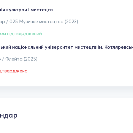
ія культури і мистецтв
р / 025 Музичне мистецтво (2023)
ом підтверджений
ський національний університет мистецтв ім. Котляревсь
 / Флейта (2025)
ідтверджено
ендар