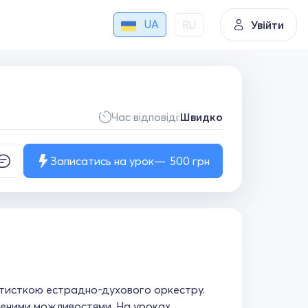
UA
RU
Увійти
Час відповіді:
Швидко
Записатись на урок
500
грн
ртисткою естрадно-духового оркестру.
еженими можливостями. На уроках