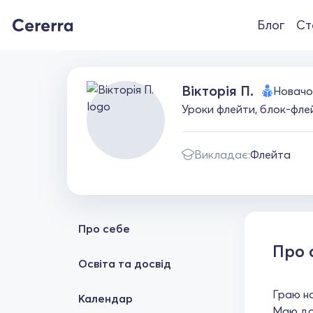
Блог
Ст
Вікторія П.
Новачо
Уроки флейти, блок-флей
Викладає:
Флейта
Про себе
Про 
Освіта та досвід
Граю н
Календар
Маю дос