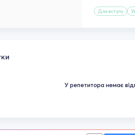
Для вступу
У
уки
У репетитора немає відг