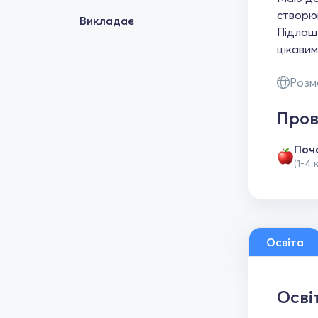
створю
Викладає
Підлашт
цікавим
Розм
Пров
Поч
(1-4 
Освіта
Осві