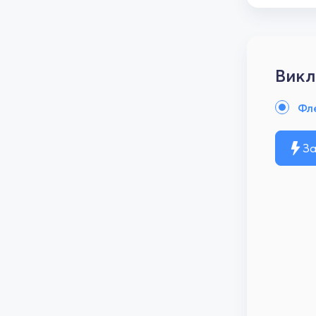
Викл
Фл
За