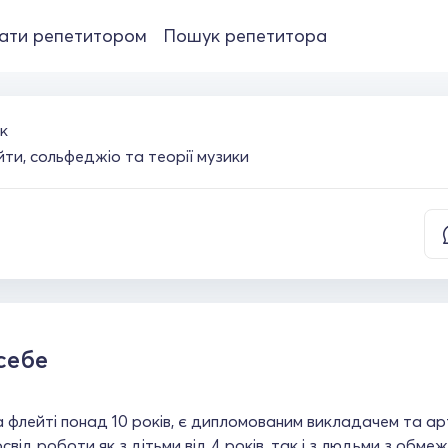
ати репетитором
Пошук репетитора
к
ти, сольфеджіо та теорії музики
себе
а флейті понад 10 років, є дипломованим викладачем та а
від роботи як з дітьми від 4 років, так і з людьми з обм