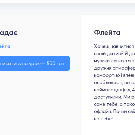
адає
Флейта
ейта
Хочеш навчитися 
своїй дитині? Я д
музики легко та 
писатись на урок
500
грн
дружня атмосфера
комфортно і впевн
особливості, пот
наймолодші (від 4
доступними. Ми р
саме тебе, а так
офлайн. Почни св
на тебе!