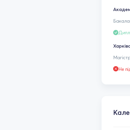
Академ
Бакалав
Дипл
Харків
Магістр
Не п
Кал