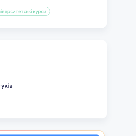
ніверситетські курси
уків