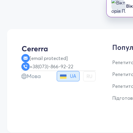
Вік
Попул
[email protected]
Репетито
+38(073)-866-92-22
Репетит
Мова
UA
RU
Репетито
Підгото