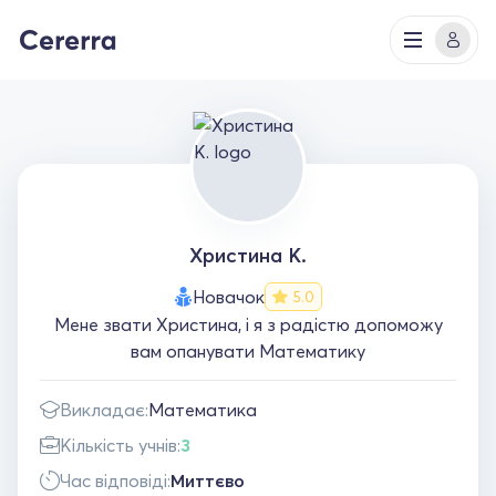
Христина К.
Новачок
5.0
Мене звати Христина, і я з радістю допоможу
вам опанувати Математику
Викладає:
Математика
Кількість учнів:
3
Час відповіді:
Миттєво