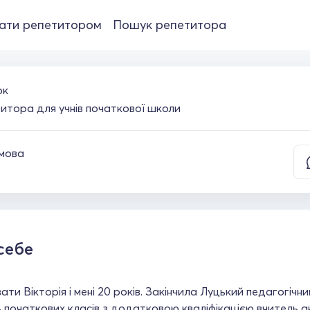
ати репетитором
Пошук репетитора
ок
итора для учнів початкової школи
 мова
себе
ати Вікторія і мені 20 років. Закінчила Луцький педагогічн
 початкових класів з додатковою кваліфікацією вчитель анг