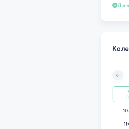
Дипл
Кал
П
10
11