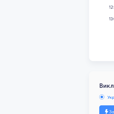
12
13
Викл
Ук
За