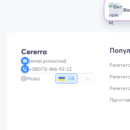
Ві
Попул
[email protected]
Репетито
+38(073)-866-92-22
Репетит
Мова
UA
RU
Репетито
Підгото