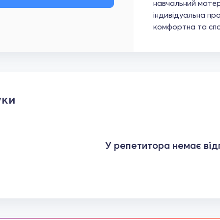
навчальний матер
індивідуальна пр
комфортна та спок
уки
У репетитора немає відг