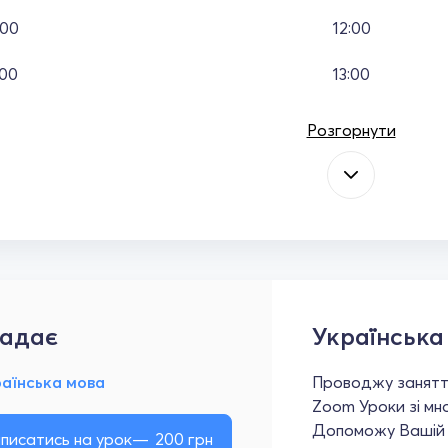
:00
12:00
:00
13:00
Розгорнути
адає
Українська
раїнська мова
Проводжу заняття
Zoom Уроки зі мн
Допоможу Вашій д
писатись на урок
200
грн