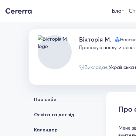
Блог
Ст
Вікторія М.
Новач
Пропоную послуги репет
Викладає:
Українська
Про себе
Про 
Освіта та досвід
Мене зв
Календар
вчитель