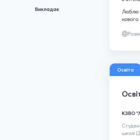
Викладає
Люблю п
нового.
Розм
Освіта
Осві
КЗВО "
Студент
школі (