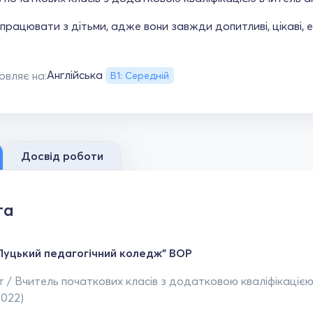
рацювати з дітьми, адже вони завжди допитливі, цікаві, ене
Англійська
овляє на:
В1: Середній
Досвід роботи
та
Луцький педагогічний коледж" ВОР
 / Вчитель початкових класів з додатковою кваліфікацією 
2022)