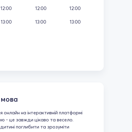
12:00
12:00
12:00
13:00
13:00
13:00
 мова
 онлайн на інтерактивній платформі
ою - це завжди цікаво та весело.
итині поглибити та зрозуміти