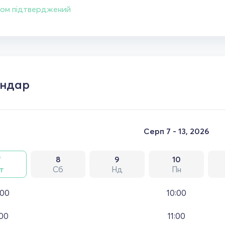
ом підтверджений
ендар
Серп 7 - 13, 2026
7
8
9
10
т
Сб
Нд
Пн
:00
10:00
:00
11:00