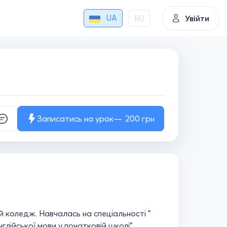
UA
RU
Увійти
Записатись на урок
200
грн
ий коледж. Навчалась на спеціальності "
лійської мови у початковій школі".