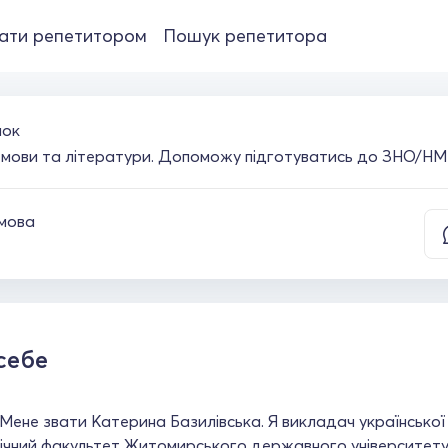
ати репетитором
Пошук репетитора
чок
ї мови та літератури. Допоможу підготуватись до ЗНО/Н
 мова
себе
 Мене звати Катерина Базилівська. Я викладач української
ічний факультет Житомирського державного університету 