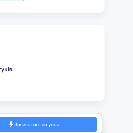
уків
Записатись на урок