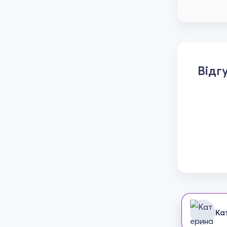
Відг
Ка