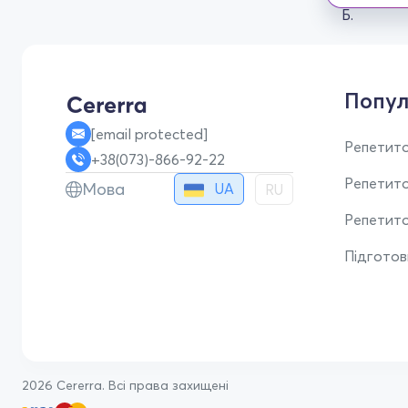
Попул
[email protected]
Репетито
+38(073)-866-92-22
Репетит
Мова
UA
RU
Репетито
Підгото
2026 Cererra. Всі права захищені