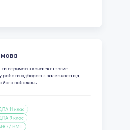
 мова
 ти отримаєш конспект і запис
у роботи підбираю з залежності від
та його побажань
ДПА 11 клас
ДПА 9 клас
ЗНО / НМТ