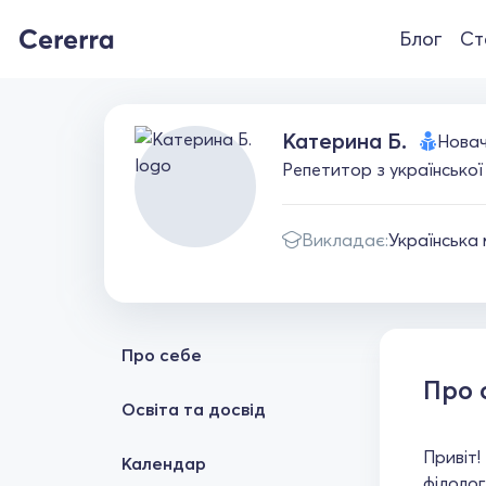
Блог
Ст
Катерина Б.
Нова
Репетитор з українсько
Викладає:
Українська
Про себе
Про 
Освіта та досвід
Привіт!
Календар
філолог