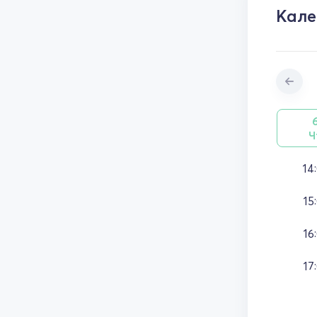
Кал
Ч
14
15
16
17