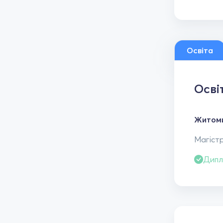
Освіта
Осві
Житоми
Магістр
Дипл