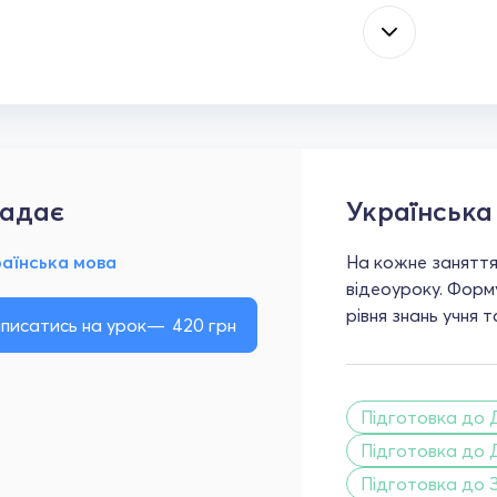
адає
Українська
раїнська мова
На кожне заняття
відеоуроку. Форм
рівня знань учня 
писатись на урок
420
грн
Підготовка до 
Підготовка до 
Підготовка до 