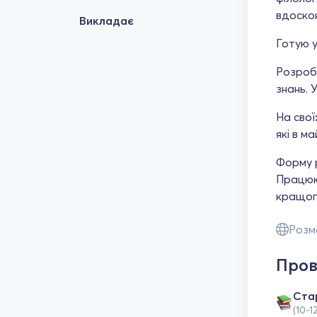
вдоскон
Викладає
Готую у
Розробл
знань. 
На свої
які в м
Форму р
Працюю 
кращого
Розм
Пров
Ста
(10-1