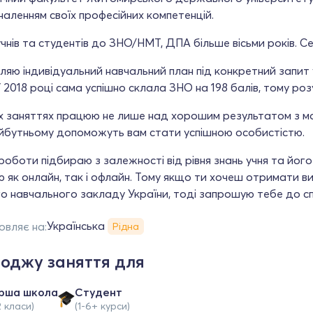
аленням своїх професійних компетенцій.
чнів та студентів до ЗНО/НМТ, ДПА більше вісьми років. Се
яю індивідуальний навчальний план під конкретний запит у
У 2018 році сама успішно склала ЗНО на 198 балів, тому розу
х заняттях працюю не лише над хорошим результатом з мови
айбутньому допоможуть вам стати успішною особистістю.
оботи підбираю з залежності від рівня знань учня та його 
як онлайн, так і офлайн. Тому якщо ти хочеш отримати в
 навчального закладу України, тоді запрошую тебе до спі
Українська
овляє на:
Рідна
оджу заняття для
рша школа
Студент
2 класи)
(1-6+ курси)