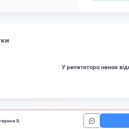
уки
У репетитора немає відг
терина Б.