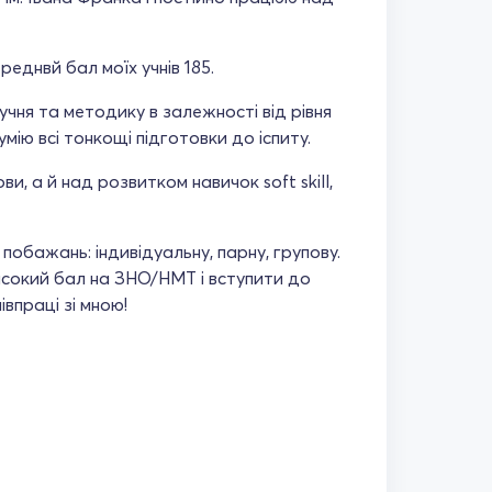
реднвй бал моїх учнів 185.
чня та методику в залежності від рівня
мію всі тонкощі підготовки до іспиту.
, а й над розвитком навичок soft skill,
побажань: індивідуальну, парну, групову.
исокий бал на ЗНО/НМТ і вступити до
впраці зі мною!