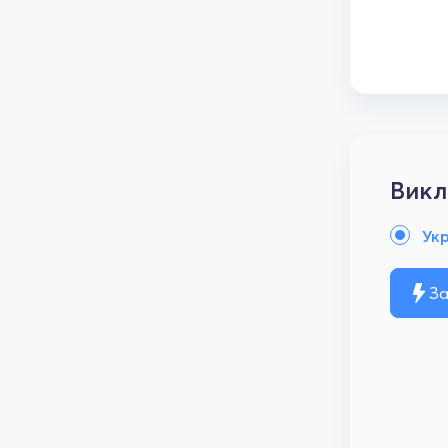
Викл
Ук
За