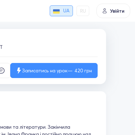
UA
RU
Увійти
МТ
Записатись на урок
420
грн
 мови та літератури. Закінчила
ім. Івана Франка і постійно працюю над