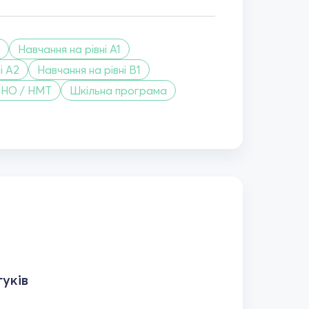
Навчання на рівні A1
і A2
Навчання на рівні B1
ЗНО / НМТ
Шкільна програма
уків