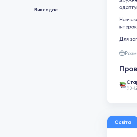
адаптую
Викладає
Навчаю 
інтерак
Для зап
Розм
Пров
Ста
(10-1
Освіта