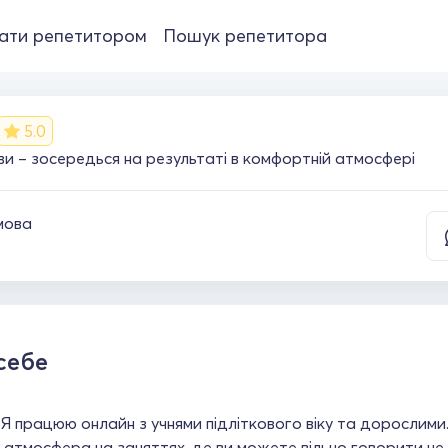
ати репетитором
Пошук репетитора
5.0
ови – зосередься на результаті в комфортній атмосфері
мова
себе
 Я працюю онлайн з учнями підліткового віку та дорослим
атмосфера на заняттях, де ви можете вільно говорити не