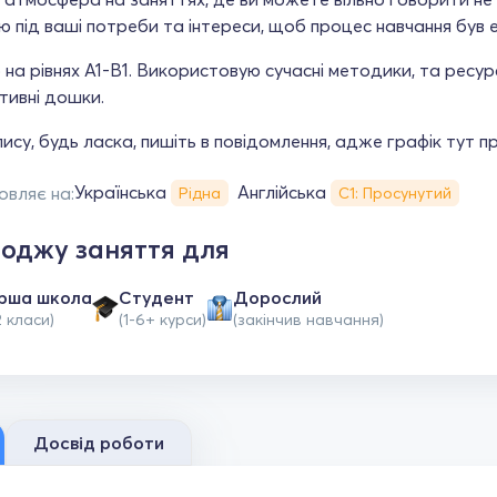
 під ваші потреби та інтереси, щоб процес навчання був 
на рівнях A1-В1. Використовую сучасні методики, та ресурси
тивні дошки.
ису, будь ласка, пишіть в повідомлення, адже графік тут п
Українська
Англійська
овляє на:
Рідна
С1: Просунутий
оджу заняття для
рша школа
Студент
Дорослий
2 класи)
(1-6+ курси)
(закінчив навчання)
Досвід роботи