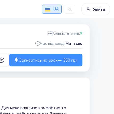
UA
RU
Увійти
Кількість учнів:
9
Час відповіді:
Миттєво
Записатись на урок
350
грн
и. Для мене важлива комфортна та
 боячись робити помилки. Заняття