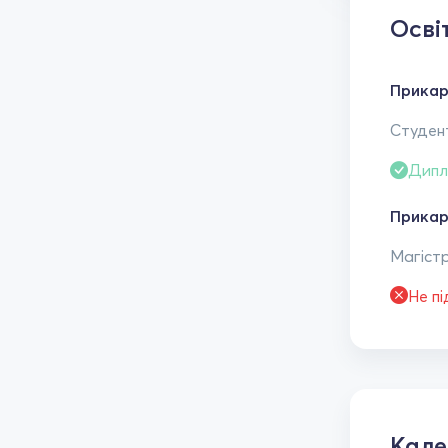
Осві
Прикар
Студент
Дипл
Прикар
Магістр
Не п
Кал