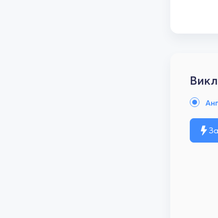
Викл
Анг
За