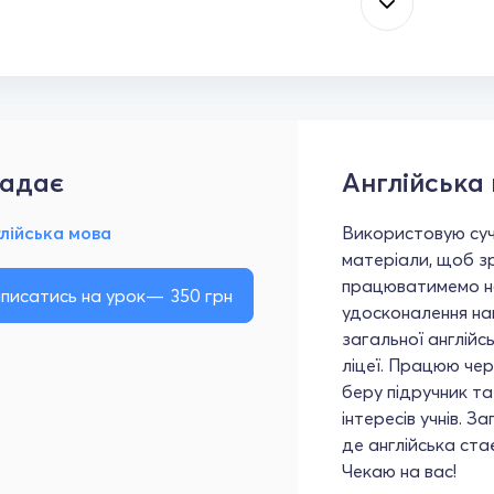
адає
Англійська
лійська мова
Використовую суч
матеріали, щоб з
працюватимемо на
писатись на урок
350
грн
удосконалення нав
загальної англійс
ліцеї. Працюю че
беру підручник та
інтересів учнів. 
де англійська ста
Чекаю на вас!