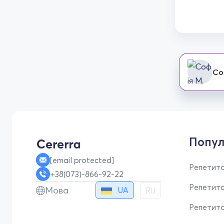
Со
Попул
[email protected]
Репетито
+38(073)-866-92-22
Репетит
Мова
UA
RU
Репетито