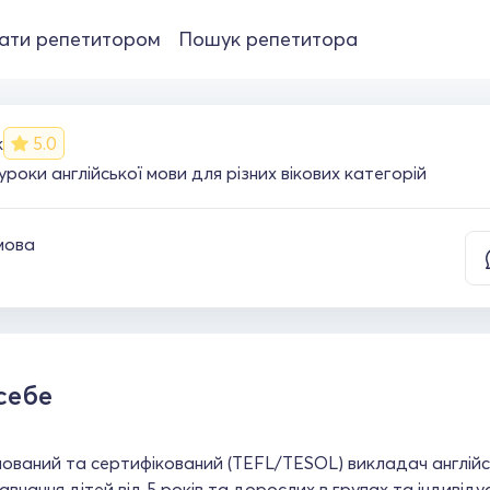
ати репетитором
Пошук репетитора
к
5.0
 уроки англійської мови для різних вікових категорій
мова
себе
ований та сертифікований (TEFL/TESOL) викладач англійс
Навчання дітей від 5 років та дорослих в групах та індивід