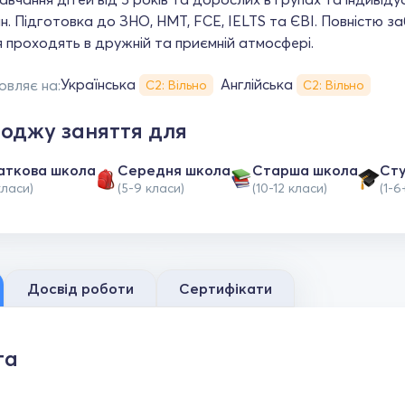
. Підготовка до ЗНО, НМТ, FCE, IELTS та ЄВІ. Повністю з
 проходять в дружній та приємній атмосфері.
Українська
Англійська
овляє на:
С2: Вільно
С2: Вільно
оджу заняття для
аткова школа
Середня школа
Старша школа
Ст
класи)
(5-9 класи)
(10-12 класи)
(1-6
Досвід роботи
Сертифікати
та