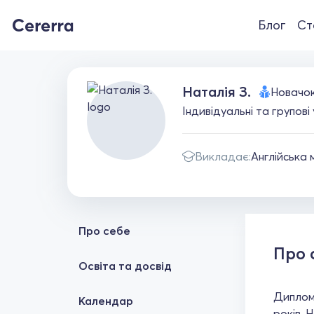
Блог
Ст
Наталія З.
Новачо
Індивідуальні та групові
Викладає:
Англійська 
Про себе
Про 
Освіта та досвід
Диплом
Календар
років. 