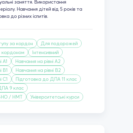
дуальні заняття. Використання
ріалу. Навчання дітей від 5 років та
вка до різних іспитів.
тупу за кордон
Для подорожей
а кордоном
Інтенсивний
і A1
Навчання на рівні A2
і B1
Навчання на рівні B2
і C1
Підготовка до ДПА 11 клас
ДПА 9 клас
ЗНО / НМТ
Університетські курси