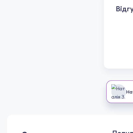
Відг
На