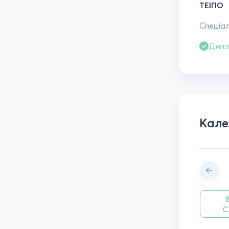
ТЕІПО
Спеціал
Дипл
Кал
С