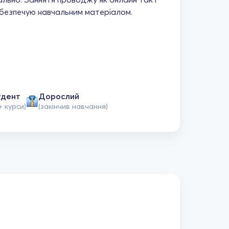
абезпечую навчальним матеріалом.
удент
Дорослий
+ курси)
(закінчив навчання)