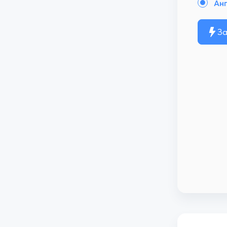
Анг
За