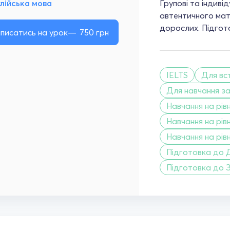
лійська мова
Групові та індиві
автентичного мате
дорослих. Підгото
писатись на урок
750
грн
IELTS
Для вс
Для навчання з
Навчання на рівн
Навчання на рівн
Навчання на рівн
Підготовка до 
Підготовка до 