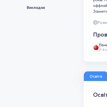
оффлайн
Викладає
Заннятя
Розм
Пров
Поч
(1-4 
Освіта
Осві