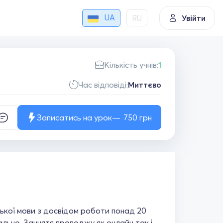
UA
RU
Увійти
Кількість учнів:
1
Час відповіді:
Миттєво
Записатись на урок
750
грн
ької мови з досвідом роботи понад 20
уально. Заннятя проводжу як онлайн так і