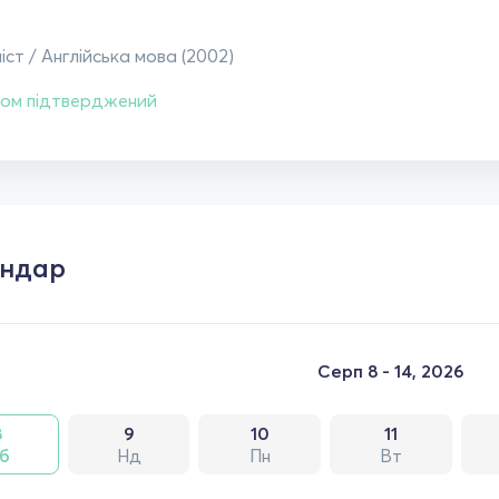
іст / Англійська мова (2002)
ом підтверджений
ендар
Серп 8 - 14, 2026
8
9
10
11
б
Нд
Пн
Вт