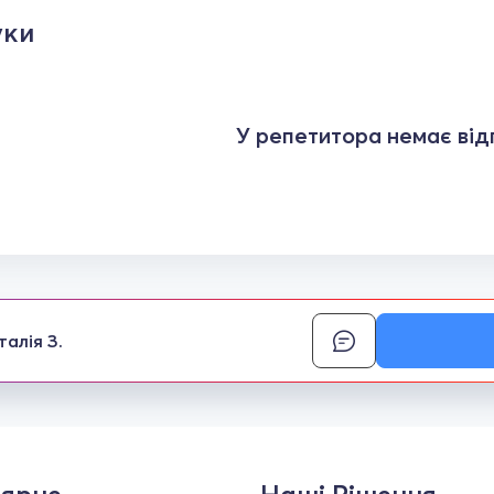
уки
У репетитора немає відг
талія З.