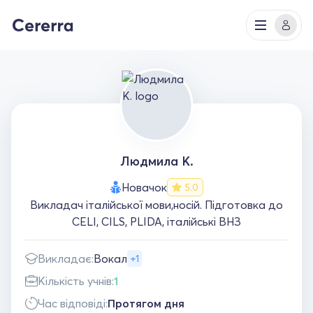
Людмила К.
Новачок
5.0
Викладач італійської мови,носій. Підготовка до
CELI, CILS, PLIDA, італійські ВНЗ
Викладає:
Вокал
+1
Кількість учнів:
1
Час відповіді:
Протягом дня