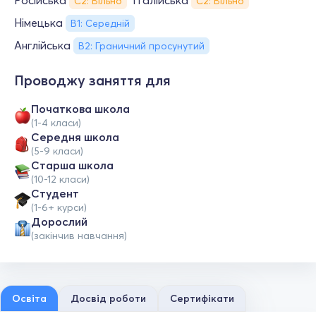
Російська
Італійська
С2: Вільно
С2: Вільно
Німецька
В1: Середній
Англійська
B2: Граничний просунутий
Проводжу заняття для
Початкова школа
(1-4 класи)
Середня школа
(5-9 класи)
Старша школа
(10-12 класи)
Студент
(1-6+ курси)
Дорослий
(закінчив навчання)
Освіта
Досвід роботи
Сертифікати