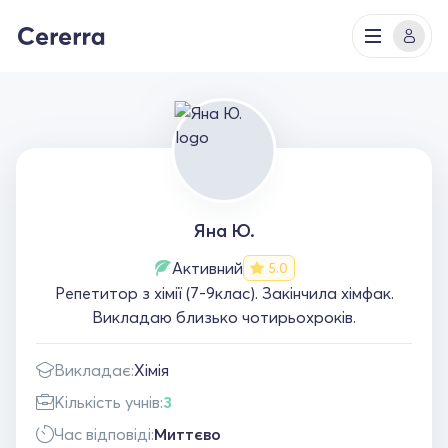
Яна Ю.
Активний
5.0
Репетитор з хімії (7-9клас). Закінчила хімфак.
Викладаю близько чотирьохроків.
Викладає:
Хімія
Кількість учнів:
3
Час відповіді:
Миттєво