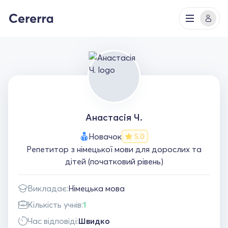
Анастасія Ч.
Новачок
5.0
Репетитор з німецької мови для дорослих та
дітей (початковий рівень)
Викладає:
Німецька мова
Кількість учнів:
1
Час відповіді:
Швидко