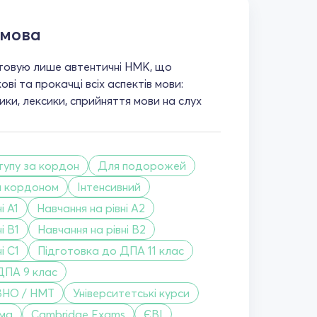
 мова
товую лише автентичні НМК, що
ві та прокачці всіх аспектів мови:
ики, лексики, сприйняття мови на слух
тупу за кордон
Для подорожей
а кордоном
Інтенсивний
і A1
Навчання на рівні A2
і B1
Навчання на рівні B2
і C1
Підготовка до ДПА 11 клас
ДПА 9 клас
ЗНО / НМТ
Університетські курси
ама
Cambridge Exams
ЄВІ