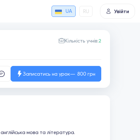
UA
RU
Увійти
Кількість учнів:
2
Записатись на урок
800
грн
 англійська мова та література.