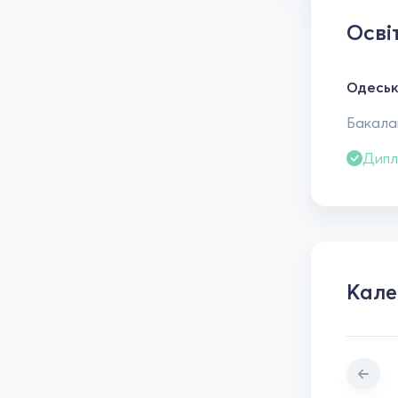
Осві
Одеськ
Бакалав
Дипл
Кал