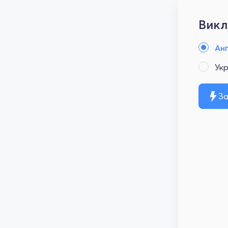
Викл
Анг
Укр
За