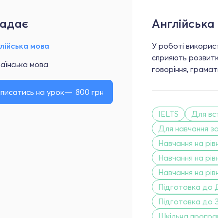
адає
Англійська
лійська мова
У роботі викорис
сприяють розвитко
аїнська мова
говоріння, грамат
писатись на урок
800
грн
IELTS
Для вс
Для навчання з
Навчання на рівн
Навчання на рівн
Навчання на рівн
Підготовка до 
Підготовка до 
Шкільна прогр