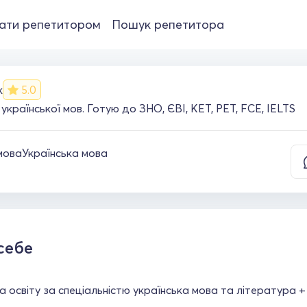
ати репетитором
Пошук репетитора
к
5.0
української мов. Готую до ЗНО, ЄВІ, KET, PET, FCE, IELTS
мова
Українська мова
себе
 освіту за спеціальністю українська мова та література +