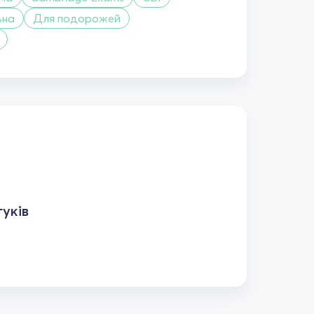
ьна
Для подорожей
уків