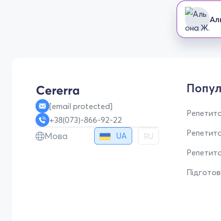
Ал
Попул
[email protected]
Репетито
+38(073)-866-92-22
Репетит
Мова
UA
RU
Репетито
Підгото