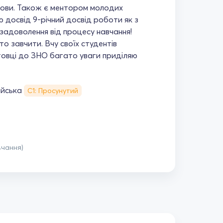
мови. Також є ментором молодих
ю досвід 9-річний досвід роботи як з
адоволення від процесу навчання!
о завчити. Вчу своїх студентів
товці до ЗНО багато уваги приділяю
ійська
С1: Просунутий
вчання)