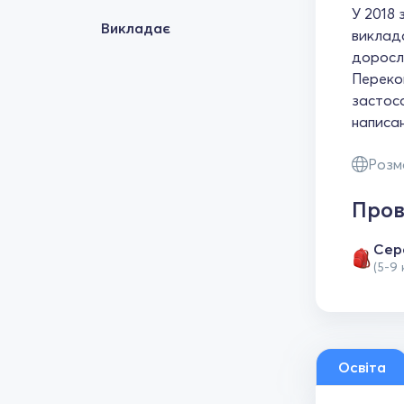
У 2018 
Викладає
виклада
доросл
Перекон
застосо
написан
Розм
Пров
Сер
(5-9 
Освіта