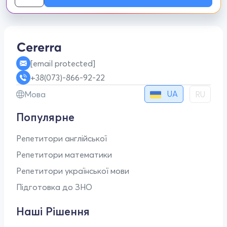
[email protected]
+38(073)-866-92-22
UA
Мова
RU
Популярне
Репетитори англійської
Репетитори математики
Репетитори української мови
Підготовка до ЗНО
Наші Рішення