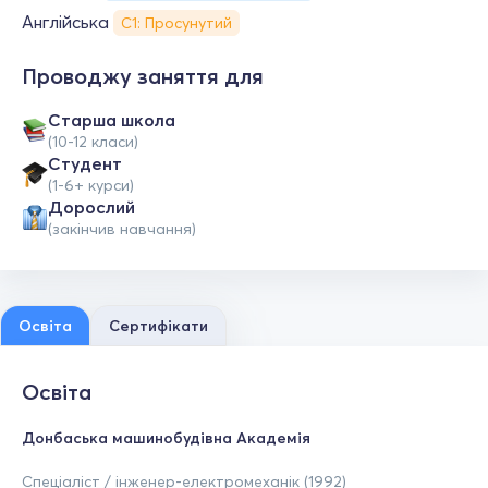
Англійська
С1: Просунутий
Проводжу заняття для
Старша школа
(10-12 класи)
Студент
(1-6+ курси)
Дорослий
(закінчив навчання)
Освіта
Сертифікати
Освіта
Донбаська машинобудівна Академія
Спеціаліст / інженер-електромеханік (1992)