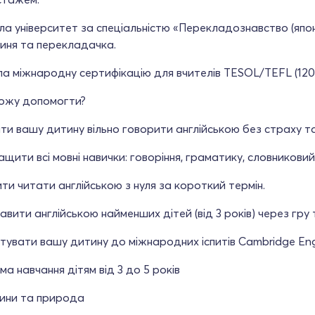
ла університет за спеціальністю «Перекладознавство (япон
иня та перекладачка.
 міжнародну сертифікацію для вчителів TESOL/TEFL (120 
можу допомогти?
ити вашу дитину вільно говорити англійською без страху т
ащити всі мовні навички: говоріння, граматику, словниковий
ити читати англійською з нуля за короткий термін.
кавити англійською найменших дітей (від 3 років) через гру 
отувати вашу дитину до міжнародних іспитів Cambridge English
а навчання дітям від 3 до 5 років
рини та природа