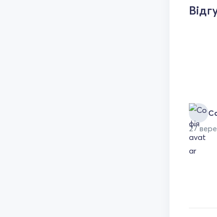
Відг
С
27 вере