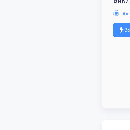
Викл
Анг
За