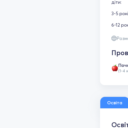
діти:
3-5 рок
6-12 ро
Розм
Пров
Поч
(1-4 
Освіта
Осві