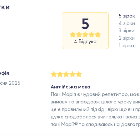
уки
5 зірок
5
4 зірки
3 зірки
2 зірки
4 Відгука
1 зірка
офія
сня 2025
Англійська мова
Пані Марія є чудовий репетитор, має 
вимову та впродовж цілого уроку ви
це є правильний підхід і вірю що він
дуже сподобалася вчителька і вона 
пані Марії🌹та сподіваюсь на довгот