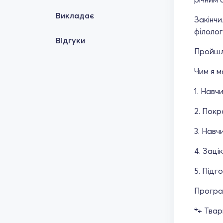
Викладає
Закінчи
філолог
Відгуки
Пройшла
Чим я 
1. Навч
2. Покр
3. Навч
4. Заці
5. Підг
Програм
🐾 Тва