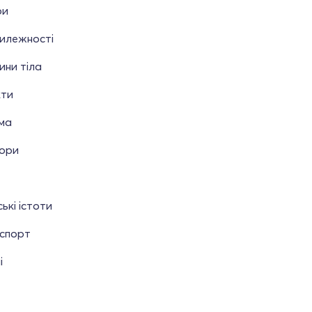
ри
тилежності
ини тіла
кти
ма
ьори
ькі істоти
нспорт
і