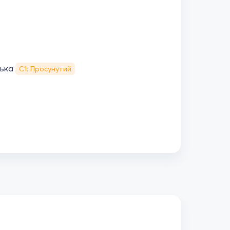
ська
С1: Просунутий