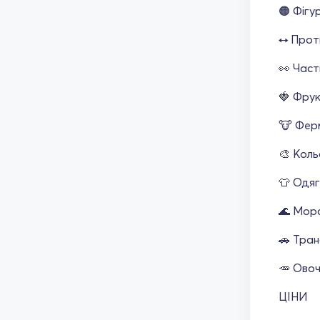
🟠 Фігу
↔️ Про
👀 Част
🍓 Фру
🐮 Фер
🎨 Кол
👕 Одяг
🌊 Морс
🚗 Тра
🥕 Овоч
ЦІНИ