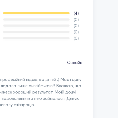
(4)
(0)
(0)
(0)
(0)
Онлайн
професійний підхід до дітей :) Має гарну
кладала лише англійською!!! Вважаю, що
 принесе хороший результат. Моїй доцчі
з задоволенням з нею займалася. Дякую
ривалу співпрацю.