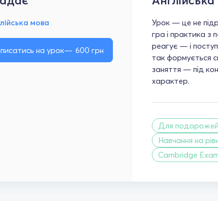
адає
Англійська
лійська мова
Урок — це не підр
гра і практика з 
реагує — і посту
писатись на урок
600
грн
так формується с
заняття — під конк
характер.
Для подороже
Навчання на рівн
Cambridge Exa