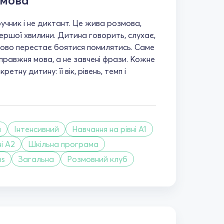
 мова
учник і не диктант. Це жива розмова,
першої хвилини. Дитина говорить, слухає,
пово перестає боятися помилятись. Саме
правжня мова, а не завчені фрази. Кожне
ретну дитину: її вік, рівень, темп і
й
Інтенсивний
Навчання на рівні A1
і A2
Шкільна програма
ms
Загальна
Розмовний клуб