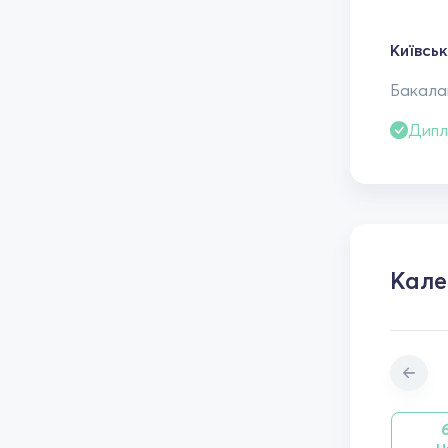
Київськ
Бакалав
Дипл
Кал