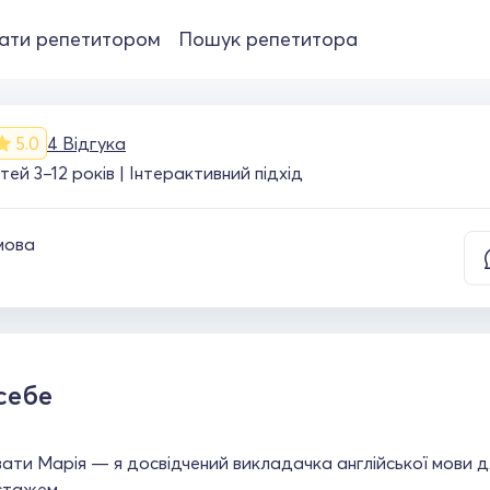
ати репетитором
Пошук репетитора
5.0
4 Відгука
тей 3–12 років | Інтерактивний підхід
мова
себе
ати Марія — я досвідчений викладачка англійської мови для
стажем.