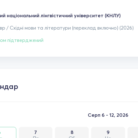
ий національний лінгвістичний університет (КНЛУ)
р / Східні мови та літератури (переклад включно) (2026)
ом підтверджений
ендар
Серп 6 - 12, 2026
6
7
8
9