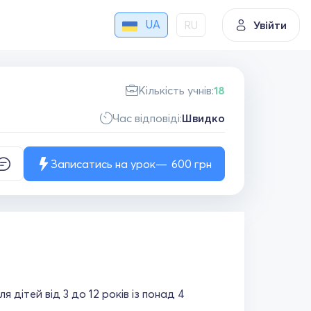
UA
RU
Увійти
Кількість учнів:
18
Час відповіді:
Швидко
Записатись на урок
600
грн
 дітей від 3 до 12 років із понад 4