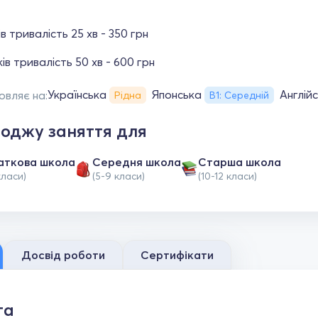
ів тривалість 25 хв - 350 грн
ків тривалість 50 хв - 600 грн
Українська
Японська
Англій
овляє на:
Рідна
В1: Середній
оджу заняття для
аткова школа
Середня школа
Старша школа
класи)
(5-9 класи)
(10-12 класи)
Досвід роботи
Сертифікати
та