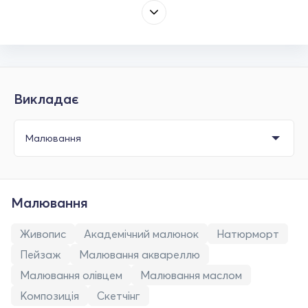
Викладає
Малювання
Живопис
Академічний малюнок
Натюрморт
Пейзаж
Малювання аквареллю
Малювання олівцем
Малювання маслом
Композиція
Скетчінг