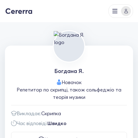
Богдана Я.
Новачок
Репетитор по скрипці, також сольфеджіо та
теорія музики
Викладає:
Скрипка
Час відповіді:
Швидко