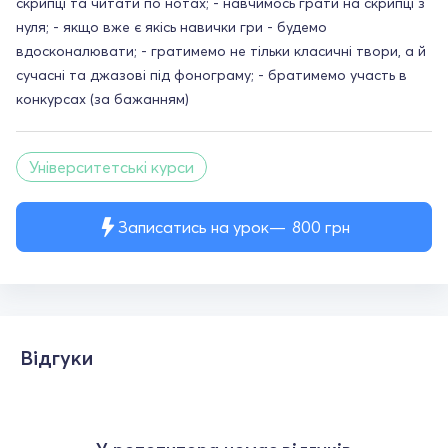
скрипці та читати по нотах; - навчимось грати на скрипці з
нуля; - якщо вже є якісь навички гри - будемо
вдосконалювати; - гратимемо не тільки класичні твори, а й
сучасні та джазові під фонограму; - братимемо участь в
конкурсах (за бажанням)
Університетські курси
Записатись на урок
800
грн
Відгуки