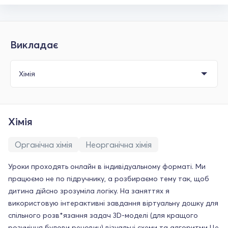
Викладає
Хімія
Органічна хімія
Неорганічна хімія
Уроки проходять онлайн в індивідуальному форматі. Ми
працюємо не по підручнику, а розбираємо тему так, щоб
дитина дійсно зрозуміла логіку. На заняттях я
використовую інтерактивні завдання віртуальну дошку для
спільного розв*язання задач 3D-моделі (для кращого
розуміння будови речовин) візуальні схеми та алгоритми Це