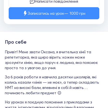
Написати повідомлення
Записатись на урок
1000
грн
Про себе
Привіт! Мене звати Оксана, я вчителька хімії та
репетиторка, яка щиро вірить: кожен може
зрозуміти хімію, якщо поруч є людина, яка пояснює
просто та з увагою до учня.
За 6 років роботи я навчила десятки школярів, які
колись казали «хімія — не моє», а тепер складають
НМТ на високі бали, впевнені в собі й навіть…
починають любити предмет 😊
На уроках я поєдную пояснення з прикладами з
життя, інтерактивами, візуалізаціями й власними