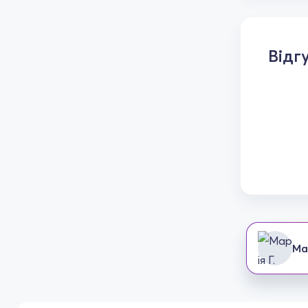
Відг
Мар