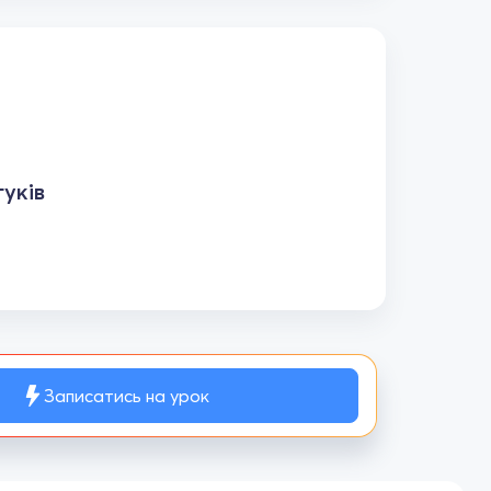
уків
Записатись на урок