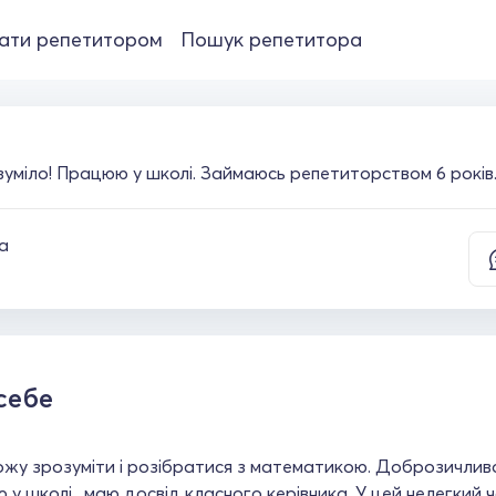
ати репетитором
Пошук репетитора
уміло! Працюю у школі. Займаюсь репетиторством 6 років
а
себе
у зрозуміти і розібратися з математикою. Доброзичливо 
у школі , маю досвід класного керівника. У цей нелегкий 