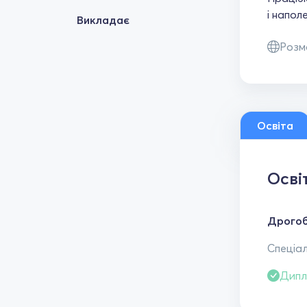
і напол
Викладає
Розм
Освіта
Осві
Дрогоб
Спеціал
Дипл