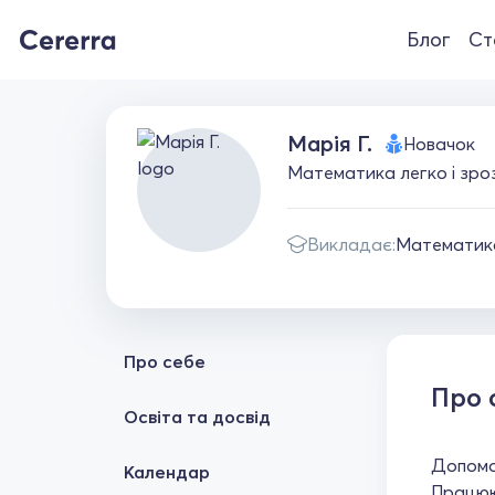
Блог
Ст
Марія Г.
Новачок
Математика легко і зроз
Викладає:
Математик
Про себе
Про 
Освіта та досвід
Допомож
Календар
Працюю 