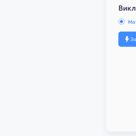
Викл
Ма
За