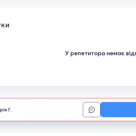
уки
У репетитора немає відг
ія Г.