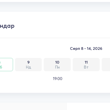
ендар
Серп 8 - 14, 2026
8
9
10
11
б
Нд
Пн
Вт
19:00