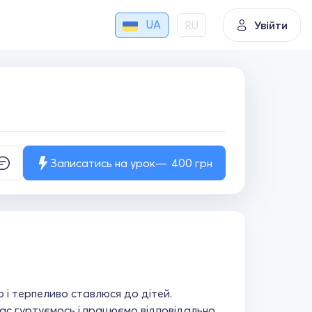
UA
RU
Увійти
.
Записатись на урок
400
грн
і терпеливо ставлюся до дітей.
час гуртуємось і працюємо відповідально