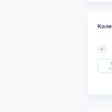
Кал
С