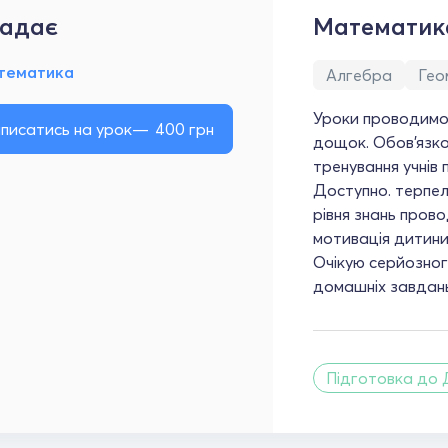
адає
Математик
тематика
Алгебра
Гео
Уроки проводимо 
писатись на урок
400
грн
дощок. Обов'язк
тренування учнів 
Доступно. терпел
рівня знань пров
мотивація дитини
Очікую серйозног
домашніх завдань
Підготовка до 