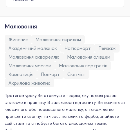
Малювання
Живопис
Малювання акрилом
Академічний малюнок
Натюрморт
Пейзаж
Малювання аквареллю
Малювання олівцем
Малювання маслом
Малювання портретів
Композиція
Поп-арт
Скетчінг
Акрилова живопис
Протягом уроку Ви отримуєте теорію, яку надалі разом
втілюємо в практику. В залежності від запиту, Ви навчитеся
класичного або нормованого малюнку, а також легко
проявляти свої чуття через пензлик та фарби, знайдете
свій стиль та сппобуєте багато дивовижних технік.