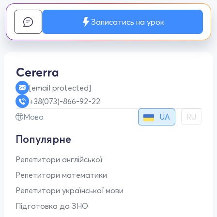
Записатись на урок
[email protected]
+38(073)-866-92-22
UA
Мова
RU
Популярне
Репетитори англійської
Репетитори математики
Репетитори української мови
Підготовка до ЗНО