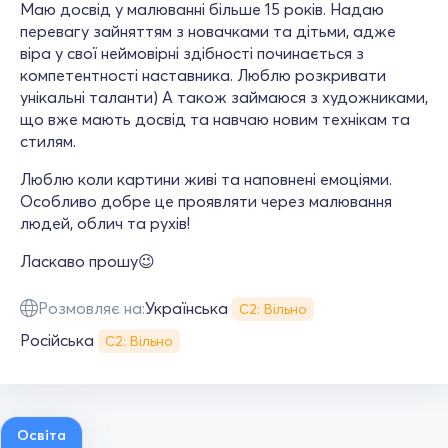
Маю досвід у малюванні більше 15 років. Надаю
перевагу зайняттям з новачками та дітьми, адже
віра у свої неймовірні здібності починається з
компетентності наставника. Люблю розкривати
унікальні таланти) А також займаюся з художниками,
що вже мають досвід та навчаю новим технікам та
стилям.
Люблю коли картини живі та наповнені емоціями.
Особливо добре це проявляти через малювання
людей, облич та рухів!
Ласкаво прошу😉
Розмовляє на:
Українська
С2: Вільно
Російська
С2: Вільно
Освіта