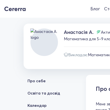
Блог
Ст
Анастасія А.
Акти
Математика для 5–9 кла
Викладає:
Математик
Про себе
Про 
Освіта та досвід
Мене зв
Календар
понад 3