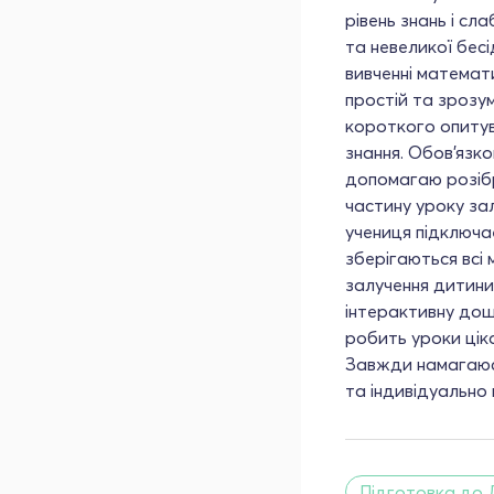
рівень знань і сл
та невеликої бес
вивченні математ
простій та зрозум
короткого опитув
знання. Обов'язк
допомагаю розібр
частину уроку зал
учениця підключа
зберігаються всі 
залучення дитини
інтерактивну дош
робить уроки цік
Завжди намагаюс
та індивідуально
Підготовка до 