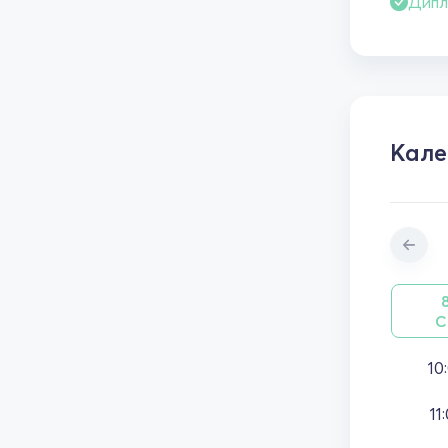
Дипл
Кал
С
10
11