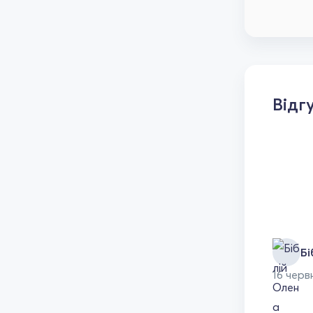
Відг
Бі
16 черв