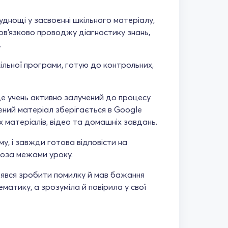
уднощі у засвоєнні шкільного матеріалу,
бов’язково проводжу діагностику знань,
.
ільної програми, готую до контрольних,
де учень активно залучений до процесу
ений матеріал зберігається в Google
 матеріалів, відео та домашніх завдань.
, і завжди готова відповісти на
 поза межами уроку.
оявся зробити помилку й мав бажання
атику, а зрозуміла й повірила у свої