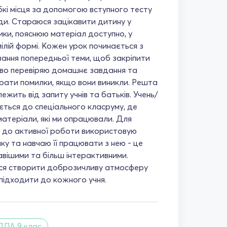
абкі місця за допомогою вступного тесту
іди. Стараюся зацікавити дитину у
ики, пояснюю матеріал доступно, у
ілій формі. Кожен урок починається з
ання попередньої теми, щоб закріпити
ово перевіряю домашнє завдання та
ати помилки, якщо вони виникли. Решта
ежить від запиту учнів та батьків. Учень/
ється до спеціального класруму, де
матеріали, які ми опрацювали. Для
 до активної роботи використовую
ку та навчаю її працювати з нею - це
авішими та більш інтерактивними.
я створити доброзичливу атмосферу
 підходити до кожного учня.
ДПА 9 клас