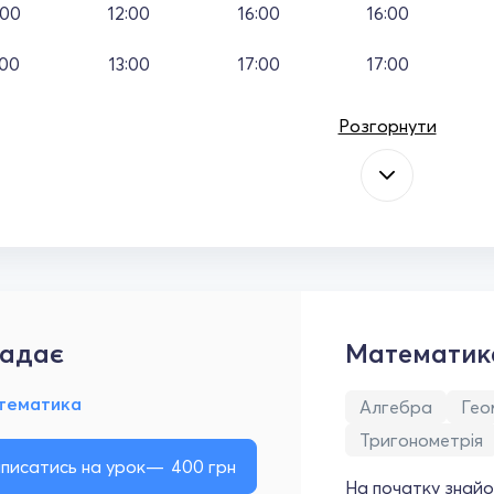
:00
12:00
16:00
16:00
:00
13:00
17:00
17:00
Розгорнути
адає
Математик
тематика
Алгебра
Гео
Тригонометрія
писатись на урок
400
грн
На початку знайо