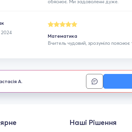
обяснює. Ми задоволенні дуже.
ак
я 2024
Математика
Вчитель чудовий, зрозуміло пояснює т
астасія А.
ярне
Наші Рішення