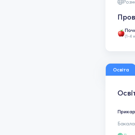
Розм
Пров
Поч
(1-4 
Освіта
Осві
Прикар
Бакалав