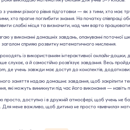
з учнями різного рівня підготовки — як з тими, хто має тр
 тими, хто прагне поглибити знання. На початку співпраці о
вити слабкі місця та визначити, над чим варто працювати
аю у виконанні домашніх завдань, опануванні поточної шк
 загалом сприяю розвитку математичного мислення.
роходять із використанням інтерактивної онлайн-дошки, 
ше слухає, а й самостійно розв’язує завдання. Весь пройд
om, де учень завжди має доступ до конспектів, додаткових
ого заняття надаю домашнє завдання, щоб закріпити тему
ня, які можуть виникнути під час його виконання — навіть
 просто, доступно і в дружній атмосфері, щоб учень не б
. Для мене важливо, щоб дитина не просто «вивчила» матем