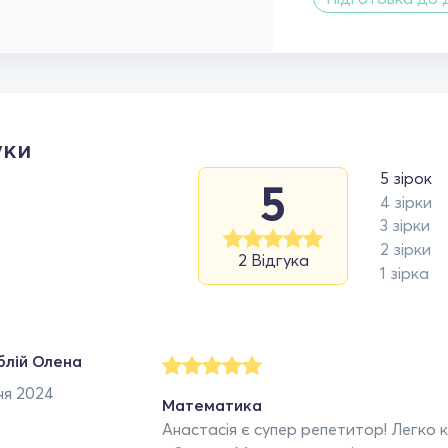
уки
5 зірок
5
4 зірки
3 зірки
2 зірки
2 Відгука
1 зірка
блій Олена
ня 2024
Математика
Анастасія є супер репетитор! Легко 