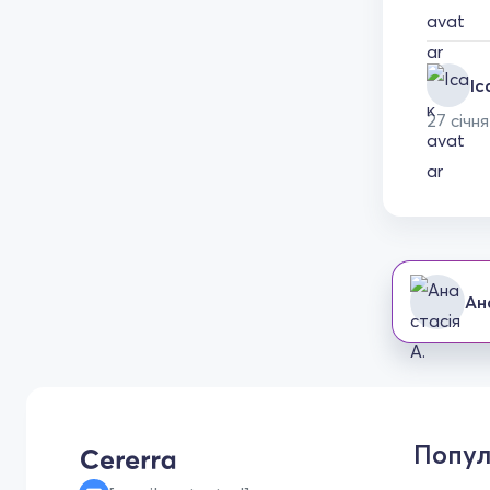
Іс
27 січн
Ан
Попул