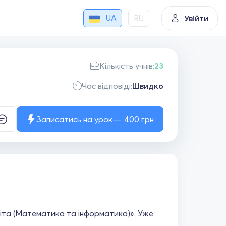
UA
RU
Увійти
Кількість учнів:
23
Час відповіді:
Швидко
Записатись на урок
400
грн
віта (Математика та інформатика)». Уже