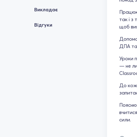
Викладає
Працюю 
так і з
Відгуки
щоб вия
Допомаг
ДПА та
Уроки п
— не ли
Classro
До кожн
запитан
Пояснюю
вчитися
сили.