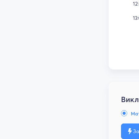
12
13
Викл
Ма
За