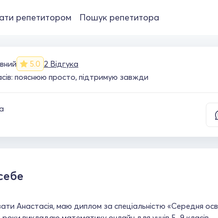
ати репетитором
Пошук репетитора
вний
5.0
2 Відгука
сів: пояснюю просто, підтримую завжди
а
себе
ати Анастасія, маю диплом за спеціальністю «Середня ос
 роки викладаю математику онлайн для учнів 5–9 класів.