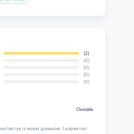
(2)
(0)
(0)
(0)
(0)
Онлайн
контактує із моєю донькою. І коректно