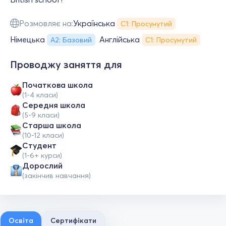
Розмовляє на:
Українська
С1: Просунутий
Німецька
Англійська
А2: Базовий
С1: Просунутий
Проводжу заняття для
Початкова школа
(1-4 класи)
Середня школа
(5-9 класи)
Старша школа
(10-12 класи)
Студент
(1-6+ курси)
Дорослий
(закінчив навчання)
Освіта
Сертифікати