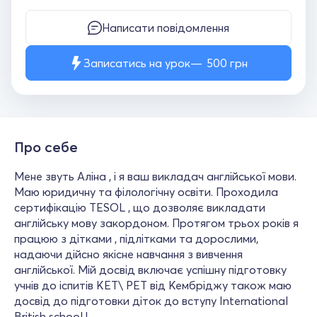
Написати повідомлення
Записатись на урок
500
грн
Про себе
Мене звуть Аліна , і я ваш викладач англійської мови.
Маю юридичну та філологічну освіти. Проходила
сертифікацію TESOL , що дозволяє викладати
англійську мову закордоном. Протягом трьох років я
працюю з дітками , підлітками та дорослими,
надаючи дійсно якісне навчання з вивчення
англійської. Мій досвід включає успішну підготовку
учнів до іспитів KET\ PET від Кембріджу також маю
досвід до підготовки діток до вступу International
British school !