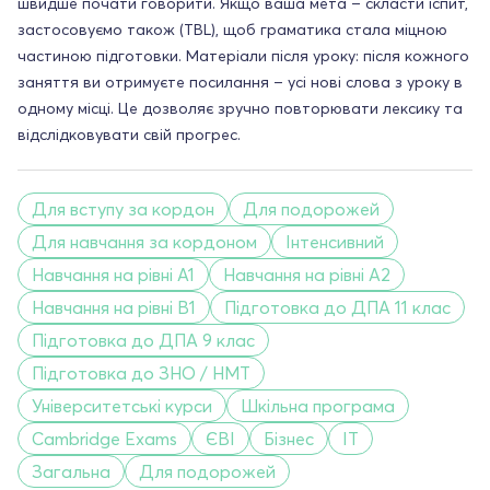
швидше почати говорити. Якщо ваша мета – скласти іспит,
застосовуємо також (TBL), щоб граматика стала міцною
частиною підготовки. Матеріали після уроку: після кожного
заняття ви отримуєте посилання – усі нові слова з уроку в
одному місці. Це дозволяє зручно повторювати лексику та
відслідковувати свій прогрес.
Для вступу за кордон
Для подорожей
Для навчання за кордоном
Інтенсивний
Навчання на рівні A1
Навчання на рівні A2
Навчання на рівні B1
Підготовка до ДПА 11 клас
Підготовка до ДПА 9 клас
Підготовка до ЗНО / НМТ
Університетські курси
Шкільна програма
Cambridge Exams
ЄВІ
Бізнес
IT
Загальна
Для подорожей